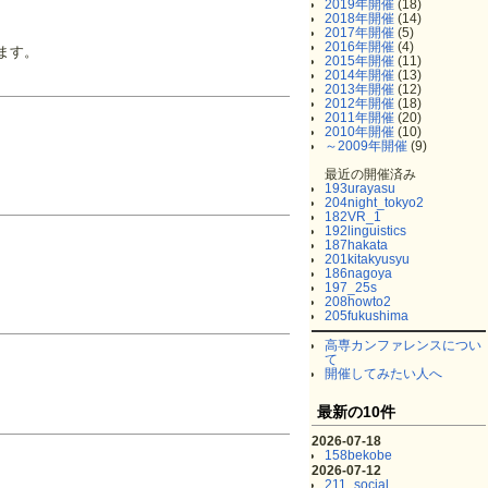
2019年開催
(18)
2018年開催
(14)
2017年開催
(5)
2016年開催
(4)
ます。
2015年開催
(11)
2014年開催
(13)
2013年開催
(12)
2012年開催
(18)
2011年開催
(20)
2010年開催
(10)
～2009年開催
(9)
最近の開催済み
193urayasu
204night_tokyo2
182VR_1
192linguistics
187hakata
201kitakyusyu
186nagoya
197_25s
208howto2
205fukushima
高専カンファレンスについ
て
開催してみたい人へ
最新の10件
2026-07-18
158bekobe
2026-07-12
211_social