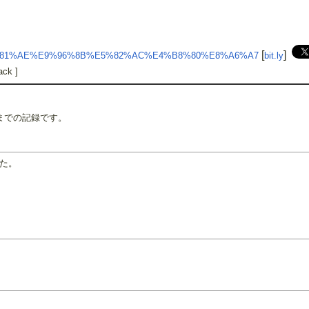
[
]
%E3%81%AE%E9%96%8B%E5%82%AC%E4%B8%80%E8%A6%A7
bit.ly
ack ]
在までの記録です。
した。