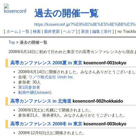
過去の開催一覧
https://kosenconf.jp/?%E9%81%8E%E5%8E%BB
[
ホーム
|
一覧
|
検索
|
最終更新
|
ヘルプ
] [
新規
|
編集
|
添付
] [ no Trackb
Top
> 過去の開催一覧
2008年6月14日に初めて行われた東京での高専カンファレンスから現
高専カンファレンス 2008夏 in 東京
kosenconf-001tokyo
2008年6月14日に開催されました。みなさんありがとうございま
会場:
ウノウ株式会社 Unoh Inc.
参加者: 30人
第1回参加者
動画中継(Ustream)
高専カンファレンス in 北海道
kosenconf-002hokkaido
2008/9/13(土)に札幌にて開催されました。
参加者21人、発表者9人。みなさんありがとうございました。
高専カンファレンス 2008冬 in 東京
kosenconf-003tokyo
2008年12月6日(土)に開催されました。