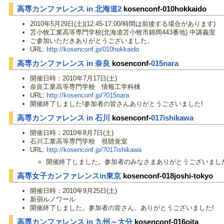
高専カンファレンス in 北海道2
kosenconf-010hokkaido
2010年5月29日(土)(12:45-17:00/時間は前後する場合があります)
苫小牧工業高等専門学校(北海道苫小牧市錦岡443番地) 中講義室
ご参加いただきありがとうございました。
URL:
http://kosenconf.jp/010hokkaido
高専カンファレンス in 奈良
kosenconf-
015nara
開催日時：2010年7月17日(土)
奈良工業高等専門学校 情報工学科棟
URL:
http://kosenconf.jp/?015nara
開催終了しました!参加者の皆さんありがとうございました!
高専カンファレンス in 石川
kosenconf-
017ishikawa
開催日時：2010年8月7日(土)
石川工業高等専門学校 視聴覚室
URL:
http://kosenconf.jp/?017ishikawa
開催終了しました。参加者のみなさまありがとうございまし
高専女子カンファレンスin東京
kosenconf-018joshi-tokyo
開催日時：2010年9月25日(土)
新宿ルノワール
開催終了しました。参加者の皆さん、ありがとうございました!
高専カンファレンス in 九州～大分
kosenconf-016oita