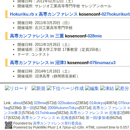
開催日時：2011年02月12日（土）
開催場所: サレジオ工業高等専門学校 サレジアンホール
Hokuriku.rb x 高専カンファレンス
kosenconf-
027hokurikur
開催日時: 2011年3月20日（日）
開催場所: 石川工業高等専門学校
高専カンファレンス in 三重
kosenconf-
028mie
開催日時: 2011年3月26日（土）
開催場所: 三重大学工学部 17番教室（定員150名）
テーマ: コンテスト
高専カンファレンス in 沼津3
kosenconf-
076numazu3
開催日時: 2014年1月18日（土）
開催場所: 沼津高専（静岡県長泉町）
Link:
about
(563d)
028mie
(672d)
020salesio
(2383d)
014tokyo
(4087d)
076nu
faq
(5239d)
第一回
(5278d)
2009AutumnTokyo
(5371d)
高専カンファレンス i
ンスin東京
(5791d)
017ishikawa
(5823d)
高専カンファレンス in 北海道2
(58
LT
(6322d)
高専カンファレンス in 北海道
(6373d)
第一回/参加者
(6625d)
Founded by
高専カンファレンス実行委員会
.
Powered by PukiWiki Plus! 1.4.7plus-u2-i18n. HTML convert time to 0.057