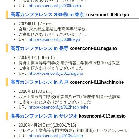
ご参加頂きありがとうございました．
URL:
http://kosenconf.jp/008tohoku
高専カンファレンス 2009秋 in 東京
kosenconf-009tokyo
2009年11月7日(土)
会場: 東京都立産業技術高等専門学校
ご参加頂きありがとうございました．
URL:
http://kosenconf.jp/009tokyo
高専カンファレンス in 長野
kosenconf-011nagano
2009年12月19日(土)
長野工業高等専門学校 電子情報工学科棟 5階 100番教室
ご参加頂きありがとうございました．
URL:
http://kosenconf.jp/011nagano
高専カンファレンス in 八戸
kosenconf-012hachinohe
2010年1月30日(土)
八戸工業高専門学校(青森県八戸市) 管理棟３階 中会議室
ご参加いただきありがとうございました
URL:
http://kosenconf.jp/012hachinohe
高専カンファレンス in サレジオ
kosenconf-013salesio
2010年4月24日(土)(13:00-17:15)
サレジオ工業高等専門学校(東京都町田市) サレジアンホール
URL:
http://kosenconf.jp/013salesio