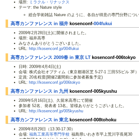
場所:
ミラクル・リナックス
テーマ: the Nature style
総合学術雑誌 Nature のように、各自が得意の専門分野
高専カンファレンス in 福井
kosenconf-
004fukui
2009年2月28日(土)に開催されました。
場所: 福井高専
みなさんありがとうございました。
URL:
http://kosenconf.jp/004fukui
高専カンファレンス 2009春 in 東京 LT
kosenconf-006tokyo
日時: 2009年4月4日(土)
会場: 株式会社オプティム（東京都港区芝 5-27-1 三田SSビル 3F）
定員: 20名程度(開催2週間前に参加者募集予定)
URL:
http://kosenconf.jp/006tokyo
高専カンファレンス in 九州
kosenconf-005kyushu
2009年5月16日(土)、久留米高専にて開催
参加者 52名、発表者 13名。皆様ありがとうございました。
URL:
http://kosenconf.jp/005kyushu
高専カンファレンス in 東北
kosenconf-008tohoku
2009年8月29日（13:30-17:30）
会場:
福島工業高等専門学校
福島県いわき市平上荒川字長尾30