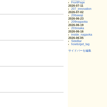
FrontPage
2026-07-11
207_innovation
2026-07-02
206awaji
2026-06-23
209nagaoka
2026-06-19
203osaka
2026-06-16
inside_nagaoka
2026-06-05
SideBar
howto/get_tag
サイドバーを編集