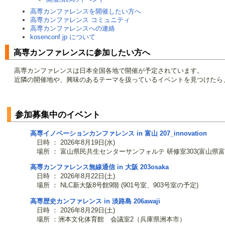
高専カンファレンスを開催したい方へ
高専カンファレンス コミュニティ
高専カンファレンスへの連絡
kosenconf.jp について
高専カンファレンスに参加したい方へ
高専カンファレンスは日本全国各地で開催が予定されています。
近隣の開催地や、興味のあるテーマを扱っているイベントを見つけたら
参加募集中のイベント
高専イノベーションカンファレンス in 富山
207_innovation
日時 ： 2026年8月19日(水)
場所 ： 富山県民共生センターサンフォルテ 研修室303(富山県富
高専カンファレンス無線通信 in 大阪
203osaka
日時 ： 2026年8月22日(土)
場所 ： NLC新大阪8号館9階 (901号室、903号室の予定)
高専歴史カンファレンス in 淡路島
206awaji
日時 ： 2026年8月29日(土)
場所 ：洲本文化体育館 会議室2（兵庫県洲本市）