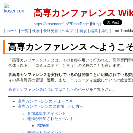
高専カンファレンス Wik
[
]
https://kosenconf.jp/?FrontPage
bit.ly
[
ホーム
|
一覧
|
検索
|
最終更新
|
ヘルプ
] [
新規
|
編集
|
添付
] [ no Trackb
高専カンファレンス へようこ
「高専カンファレンス」とは、その名称を用いて行われる、高等専門学
合体（以下、「コミュニティ」と言う）の名称のことを言います。
各高専カンファレンスを実行しているのは開催ごとに組織されている委員
ィの共有資源の管理・運用、また、コミュニティ全般についての総合窓
高専カンファレンスについて
は
こちらのページ
をご覧下さい。
高専カンファレンス へようこそ！
高専カンファレンスに参加したい方へ
参加募集中のイベント
開催が告知されたイベント
2026年
開催済みのイベント