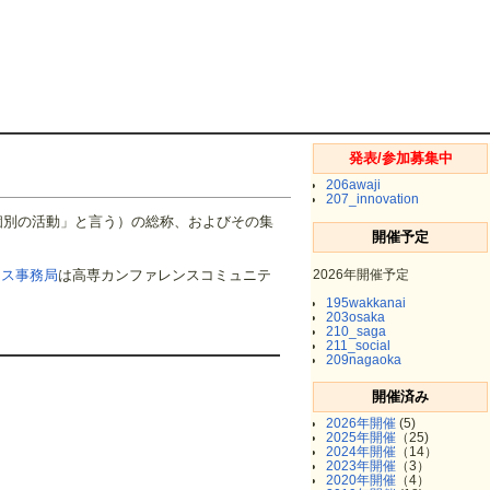
発表/参加募集中
206awaji
207_innovation
個別の活動」と言う）の総称、およびその集
開催予定
2026年開催予定
ンス事務局
は高専カンファレンスコミュニテ
195wakkanai
203osaka
210_saga
211_social
209nagaoka
開催済み
2026年開催
(5)
2025年開催
（25)
2024年開催
（14）
2023年開催
（3）
2020年開催
（4）