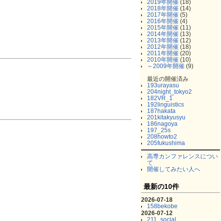
2019年開催
(18)
2018年開催
(14)
2017年開催
(5)
2016年開催
(4)
2015年開催
(11)
2014年開催
(13)
2013年開催
(12)
2012年開催
(18)
2011年開催
(20)
2010年開催
(10)
～2009年開催
(9)
最近の開催済み
193urayasu
204night_tokyo2
182VR_1
192linguistics
187hakata
201kitakyusyu
186nagoya
197_25s
208howto2
205fukushima
高専カンファレンスについ
て
開催してみたい人へ
最新の10件
2026-07-18
158bekobe
2026-07-12
211_social