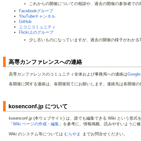
これからの開催についての相談や、過去の開催の参加者での
Facebookグループ
YouTubeチャンネル
GitHub
ニコニコミュニティ
Flickr上のグループ
少し古いものになっていますが、過去の開催の様子がわかる
高専カンファレンスへの連絡
高専カンファレンスのコミュニティ全体および事務局への連絡は
Goog
各開催に関する連絡は、各開催宛てにお願いします。連絡先は各開催の
kosenconf.jp について
kosenconf.jp (本ウェブサイト) は、誰でも編集できる Wiki という
「
Wiki ページの作成・編集
」を参考に、情報掲載、読みやすいように修
Wiki のシステム等については
むらやま
までお問合せください。