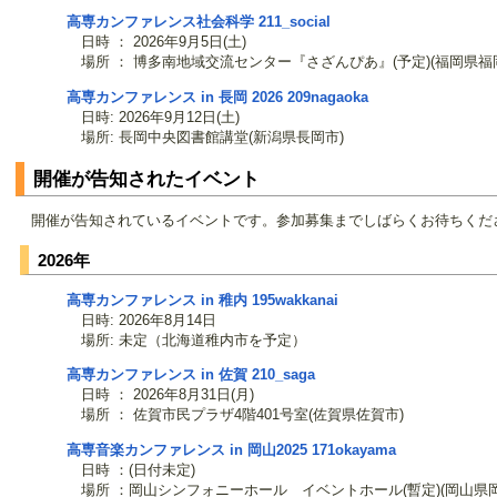
高専カンファレンス社会科学
211_social
日時 ： 2026年9月5日(土)
場所 ： 博多南地域交流センター『さざんぴあ』(予定)(福岡県福
高専カンファレンス in 長岡 2026
209nagaoka
日時: 2026年9月12日(土)
場所: 長岡中央図書館講堂(新潟県長岡市)
開催が告知されたイベント
開催が告知されているイベントです。参加募集までしばらくお待ちくだ
2026年
高専カンファレンス in 稚内
195wakkanai
日時: 2026年8月14日
場所: 未定（北海道稚内市を予定）
高専カンファレンス in 佐賀
210_saga
日時 ： 2026年8月31日(月)
場所 ： 佐賀市民プラザ4階401号室(佐賀県佐賀市)
高専音楽カンファレンス in 岡山2025
171okayama
日時 ：(日付未定)
場所 ：岡山シンフォニーホール イベントホール(暫定)(岡山県