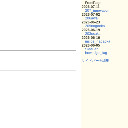
FrontPage
2026-07-11
207_innovation
2026-07-02
206awaji
2026-06-23
209nagaoka
2026-06-19
203osaka
2026-06-16
inside_nagaoka
2026-06-05
SideBar
howto/get_tag
サイドバーを編集