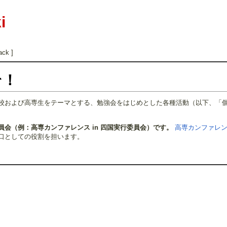
i
ack ]
そ！
校および高専生をテーマとする、勉強会をはじめとした各種活動（以下、「
会（例：高専カンファレンス in 四国実行委員会）です。
高専カンファレ
口としての役割を担います。