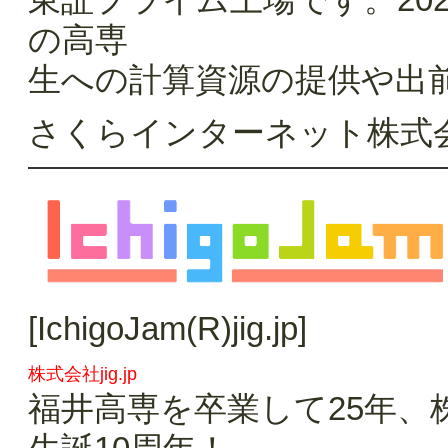
の高専
生への計算資源の提供や出
さくらインターネット株
[IchigoJam(R)jig.jp]
株式会社jig.jp
福井高専を卒業して25年、株式会