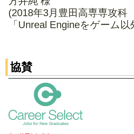
方井純 様
(2018年3月豊田高専専攻
「Unreal Engineを
協賛