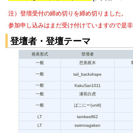
注）登壇受付の締め切りを締め切りました。
参加申し込みはまだ受け付けていますので是非
登壇者・登壇テーマ
発表形式
登壇者
一般
芭蕉梶木
一般
tail_backshape
一般
KakuSan1011
一般
瀬長白虎
一般
ばこにー(unitl)
LT
tamkee862
LT
swimnagaken