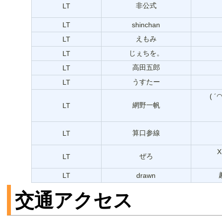
非公式
LT
LT
shinchan
えもみ
LT
じぇちを。
LT
高田五郎
LT
うすたー
LT
( 
網野一帆
LT
算口参線
LT
ぜろ
LT
LT
drawn
交通アクセス