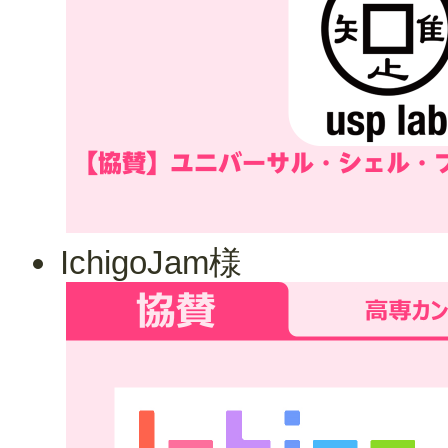
IchigoJam様