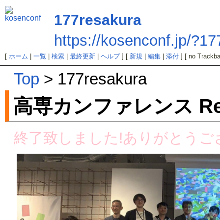
177resakura
https://kosenconf.jp/?1
[
ホーム
|
一覧
|
検索
|
最終更新
|
ヘルプ
] [
新規
|
編集
|
添付
] [ no Trackba
Top
> 177resakura
高専カンファレンス R
終了致しました!ありがとうご