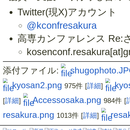
Twitter(現X)アカウント
@kconfresakura
高専カンファレンス Re
kosenconf.resakura
添付ファイル:
shugophoto.J
kyosan2.png
kyo
975件
[
詳細
]
Accessosaka.png
[
詳細
]
984件
[
resakura.png
resa
1013件
[
詳細
]