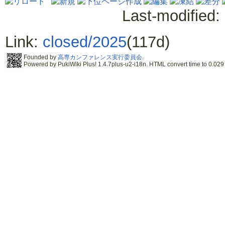
Last-modified:
Link:
closed/2025
(117d)
Founded by
高専カンファレンス実行委員会
.
Powered by PukiWiki Plus! 1.4.7plus-u2-i18n. HTML convert time to 0.029