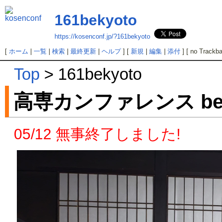
161bekyoto
https://kosenconf.jp/?161bekyoto
[
ホーム
|
一覧
|
検索
|
最終更新
|
ヘルプ
] [
新規
|
編集
|
添付
] [ no Trackba
Top
> 161bekyoto
高専カンファレンス be 
05/12 無事終了しました!