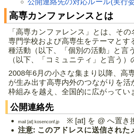
公開連絡先の対応ルール(実行委
高専カンファレンスとは
「高専カンファレンス」とは、その
専門学校および高専生をテーマとす
種活動（以下、「個別の活動」と言
（以下、「コミュニティ」と言う）
2008年6月の小さな集まり以降、
が生み出す高専内外のつながりを活
枠組みを越え、全国的に広がってい
公開連絡先
※ [at] を @ へ
mail [at] kosenconf.jp
注意: このアドレスに送信された