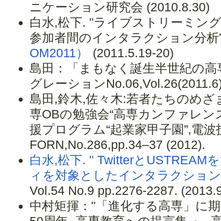
ニケーション研究会 (2010.8.30)
白水,松下. "ライブストリーミ
参加者間のインタラクション分析"
OM2011）
(2011.5.19-20)
島田：「まもなく誕生半世紀の高
グレーションNo.06,Vol.26(2011.6
島田,鈴木,佐々木:若者たちのめさ
専OBの勉強会“高専カンファレンス”
援プログラム“起業家甲子園”,電
FORN,No.286,pp.34–37 (2012).
白水,松下. " TwitterとUST
ィを対象としたインタラクション分
Vol.54 No.9 pp.2276-2287. (2013.9
中村矩揮："「進化する高専」に期