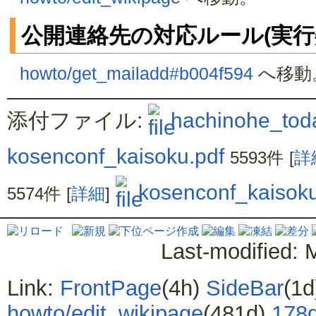
公開連絡先の対応ルール(実行
howto/get_mailadd#b004f594
へ移動
添付ファイル:
hachinohe_tod
kosenconf_kaisoku.pdf
5593件
[
詳
kosenconf_kaisoku
5574件
[
詳細
]
Last-modified: 
Link:
FrontPage
(4h)
SideBar
(1
howto/edit_wikipage
(481d)
178d