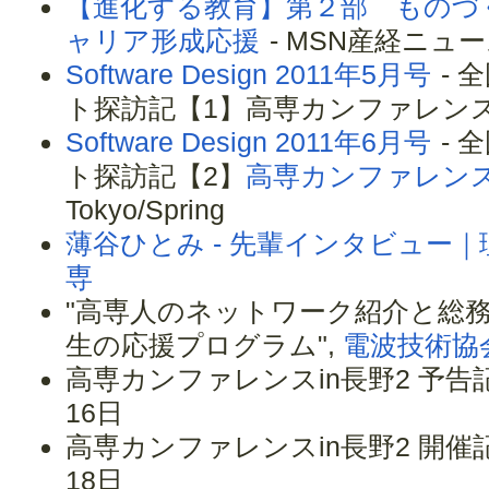
【進化する教育】第２部 ものづ
ャリア形成応援
- MSN産経ニュース(
Software Design 2011年5月号
- 
ト探訪記【1】高専カンファレンス in 
Software Design 2011年6月号
- 
ト探訪記【2】
高専カンファレンス 
Tokyo/Spring
薄谷ひとみ - 先輩インタビュー
専
"高専人のネットワーク紹介と総
生の応援プログラム",
電波技術協会
高専カンファレンスin長野2 予告記
16日
高専カンファレンスin長野2 開催記
18日