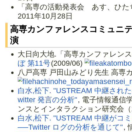
「高専の活動発表会 あす、ひた
2011年10月28日
高専カンファレンスコミュニテ
演
大日向大地.「高専カンファレンス
ぼ 第11号
(2009/06)
akatombo
八戸高専 戸田山みどり先生 高専
hachinohe_todayamasensei_re
白水,松下. "USTREAM 中継
witter 発言の分析"
, 電子情報通信
ンスとインタラクション研究会（2010
白水,松下. "USTREAM 中継
──Twitter ログの分析を通じて"
,