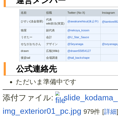
運営メンバー
名前
役職
Twitter (No X)
Instagram
代表
ひすい(淡金翡翠)
@awakanehisui(休止中)
@tamkee86
wiki担当(実質)
猫屋
副代表
@nekoya_kosen
うすたー
会計
@U_Star_Sauce
せながおぢさん
デザイン
@Seyanaga
@seyanaga
drawn
広報(Wiki)
@drawn55854127
後姿tail
会場調達
@tail_backshape
公式連絡先
ただいま準備中です
添付ファイル:
slide_kodama_
img_exterior01_pc.jpg
979件
[
詳細