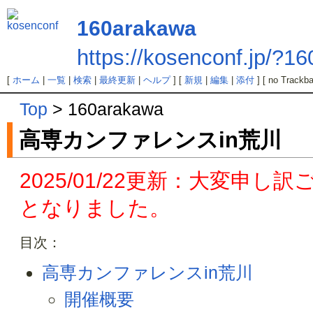
160arakawa
https://kosenconf.jp/?1
[
ホーム
|
一覧
|
検索
|
最終更新
|
ヘルプ
] [
新規
|
編集
|
添付
] [ no Trackba
Top
> 160arakawa
高専カンファレンスin荒川
2025/01/22更新：大変申
となりました。
目次：
高専カンファレンスin荒川
開催概要