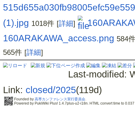
515d655a030fb98005efc59e559
(1).jpg
160ARAKAW
1018件
[
詳細
]
160ARAKAWA_access.png
584
565件
[
詳細
]
Last-modified: 
Link:
closed/2025
(119d)
Founded by
高専カンファレンス実行委員会
.
Powered by PukiWiki Plus! 1.4.7plus-u2-i18n. HTML convert time to 0.037