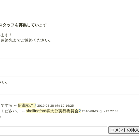
スタッフを募集しています
います！
開連絡先までご連絡ください。
ださい。
すｗ --
伊織ぬこ
?
2010-08-28 (土) 19:16:25
ください。 --
shellingford@大分実行委員会
?
2010-08-29 (日) 17:27:33
3