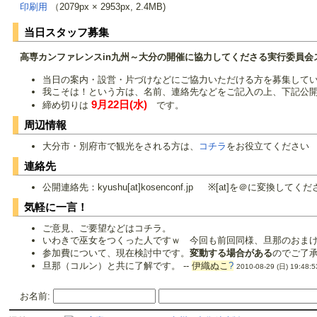
印刷用
（2079px × 2953px, 2.4MB)
当日スタッフ募集
高専カンファレンスin九州～大分の開催に協力してくださる実行委員会
当日の案内・設営・片づけなどにご協力いただける方を募集して
我こそは！という方は、名前、連絡先などをご記入の上、下記公
9月22日(水)
締め切りは
です。
周辺情報
大分市・別府市で観光をされる方は、
コチラ
をお役立てください
連絡先
公開連絡先：kyushu[at]kosenconf.jp ※[at]を＠に変換してく
気軽に一言！
ご意見、ご要望などはコチラ。
いわきで巫女をつくった人ですｗ 今回も前回同様、旦那のおまけで
参加費について、現在検討中です。
変動する場合がある
のでご了承
旦那（コルン）と共に了解です。 --
伊織ぬこ
?
2010-08-29 (日) 19:48:5
お名前: