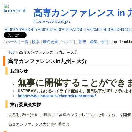
高専カンファレンス in
https://kosenconf.jp/?
%E9%AB%98%E5%B0%82%E3%82%AB%E3%83%B3%E3%83%95%E
[
ホーム
|
一覧
|
検索
|
最終更新
|
ヘルプ
] [
新規
|
編集
|
添付
] [ no Trackb
Top
> 高専カンファレンス in 九州～大分
高専カンファレンスin九州～大分
お知らせ
無事に開催することができ
USTREAMにおけるハイライト配信を、後日以下のURLで行いま
http://www.ustream.tv/channel/kosenconf-2
実行委員会挨拶
去る9月25日(土)に、無事に「高専カンファレンスin九州～大分」
高専カンファレンス大分実行委員会