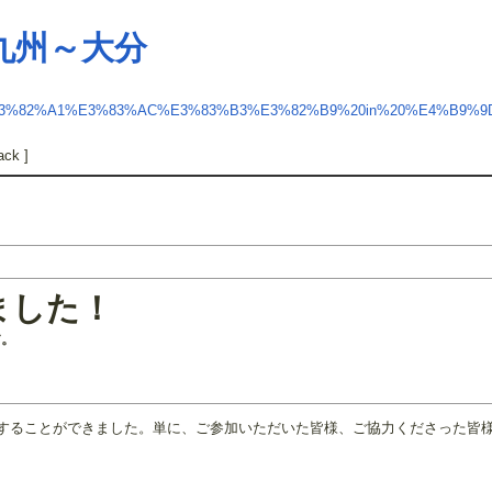
 九州～大分
3%82%A1%E3%83%AC%E3%83%B3%E3%82%B9%20in%20%E4%B9%
ack ]
ました！
す。
を開催することができました。単に、ご参加いただいた皆様、ご協力くださった