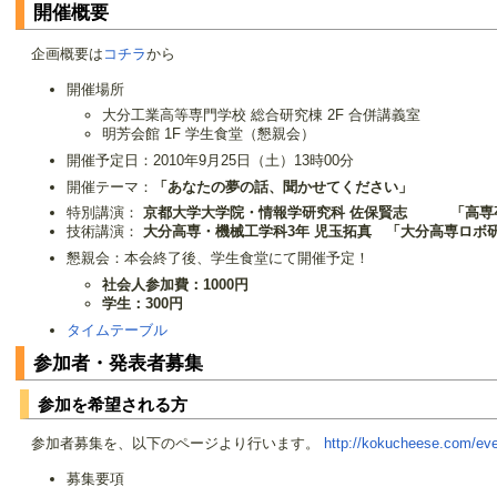
開催概要
企画概要は
コチラ
から
開催場所
大分工業高等専門学校 総合研究棟 2F 合併講義室
明芳会館 1F 学生食堂（懇親会）
開催予定日：2010年9月25日（土）13時00分
開催テーマ：
「あなたの夢の話、聞かせてください」
特別講演：
京都大学大学院・情報学研究科 佐保賢志 「高専卒
技術講演：
大分高専・機械工学科3年 児玉拓真 「大分高専ロボ
懇親会：本会終了後、学生食堂にて開催予定！
社会人参加費：1000円
学生：300円
タイムテーブル
参加者・発表者募集
参加を希望される方
参加者募集を、以下のページより行います。
http://kokucheese.com/eve
募集要項