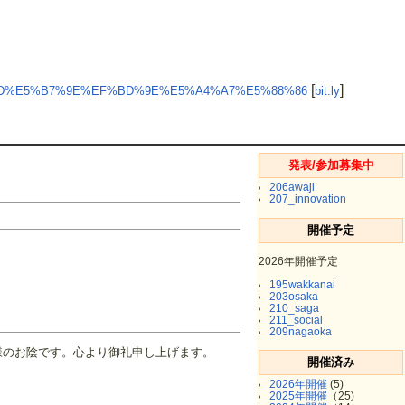
[
]
9D%E5%B7%9E%EF%BD%9E%E5%A4%A7%E5%88%86
bit.ly
発表/参加募集中
206awaji
207_innovation
開催予定
2026年開催予定
195wakkanai
203osaka
210_saga
211_social
209nagaoka
皆様のお陰です。心より御礼申し上げます。
開催済み
2026年開催
(5)
2025年開催
（25)