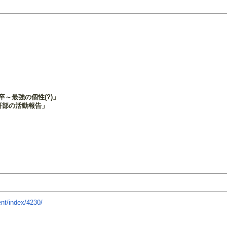
～最強の個性(?)」
研部の活動報告」
nt/index/4230/