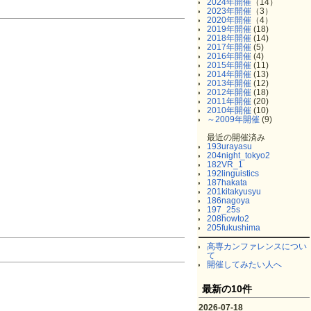
2024年開催
（14）
2023年開催
（3）
2020年開催
（4）
2019年開催
(18)
2018年開催
(14)
2017年開催
(5)
2016年開催
(4)
2015年開催
(11)
2014年開催
(13)
2013年開催
(12)
2012年開催
(18)
2011年開催
(20)
2010年開催
(10)
～2009年開催
(9)
最近の開催済み
193urayasu
204night_tokyo2
182VR_1
192linguistics
187hakata
201kitakyusyu
186nagoya
197_25s
208howto2
205fukushima
高専カンファレンスについ
て
開催してみたい人へ
最新の10件
2026-07-18