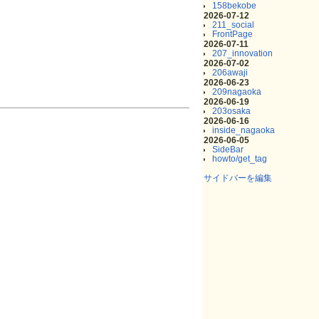
158bekobe
2026-07-12
211_social
FrontPage
2026-07-11
207_innovation
2026-07-02
206awaji
2026-06-23
209nagaoka
2026-06-19
203osaka
2026-06-16
inside_nagaoka
2026-06-05
SideBar
howto/get_tag
サイドバーを編集