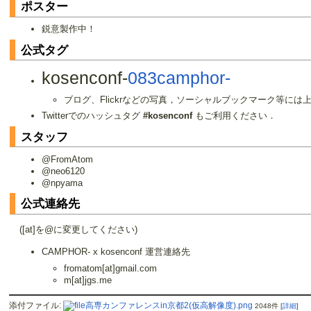
ポスター
鋭意製作中！
公式タグ
kosenconf-
083camphor-
ブログ、Flickrなどの写真，ソーシャルブックマーク等に
Twitterでのハッシュタグ
#kosenconf
もご利用ください．
スタッフ
@FromAtom
@neo6120
@npyama
公式連絡先
([at]を@に変更してください)
CAMPHOR- x kosenconf 運営連絡先
fromatom[at]gmail.com
m[at]jgs.me
添付ファイル:
高専カンファレンスin京都2(仮高解像度).png
2048件
[
詳細
]