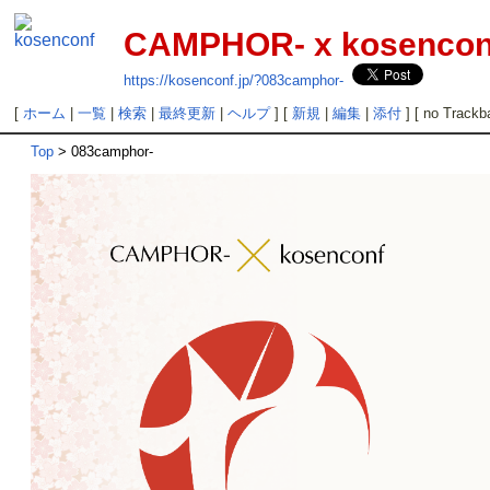
CAMPHOR- x kosencon
https://kosenconf.jp/?083camphor-
[
ホーム
|
一覧
|
検索
|
最終更新
|
ヘルプ
] [
新規
|
編集
|
添付
] [ no Trackb
Top
> 083camphor-