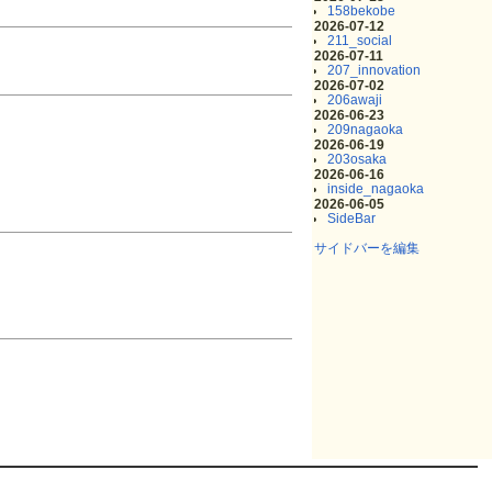
158bekobe
2026-07-12
211_social
2026-07-11
207_innovation
2026-07-02
206awaji
2026-06-23
209nagaoka
2026-06-19
203osaka
2026-06-16
inside_nagaoka
2026-06-05
SideBar
サイドバーを編集