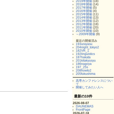
2019年開催
(18)
2018年開催
(14)
2017年開催
(5)
2016年開催
(4)
2015年開催
(11)
2014年開催
(13)
2013年開催
(12)
2012年開催
(18)
2011年開催
(20)
2010年開催
(10)
～2009年開催
(9)
最近の開催済み
193urayasu
204night_tokyo2
182VR_1
192linguistics
187hakata
201kitakyusyu
186nagoya
197_25s
208howto2
205fukushima
高専カンファレンスについ
て
開催してみたい人へ
最新の10件
2026-08-07
DAUNEMAS
FrontPage
2026-07-18