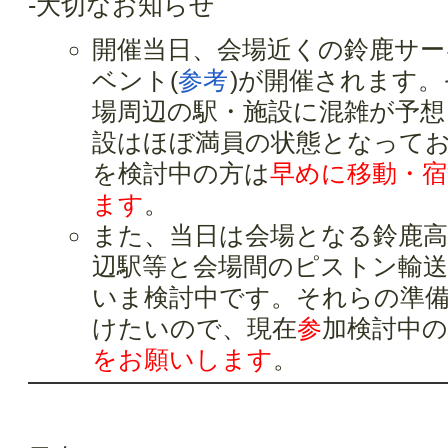
-大切なお知らせ
開催当日、会場近くの鈴鹿サ
ベント(
参考
)が開催されます
場周辺の駅・施設に混雑が予想
設はほぼ満員の状態となって
を検討中の方は
早めに移動・
ます
。
また、当日は会場となる鈴鹿高
辺駅等と会場間のピストン輸
いま検討中です。それらの準
けたいので、現在
参
加検討中
をお願いします
。