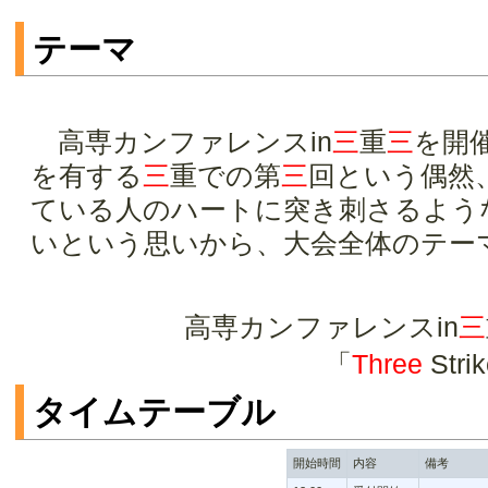
テーマ
高専カンファレンスin
三
重
三
を開
を有する
三
重での第
三
回という偶然
ている人のハートに突き刺さるよう
いという思いから、大会全体のテー
高専カンファレンスin
三
「
Three
Strik
タイムテーブル
開始時間
内容
備考