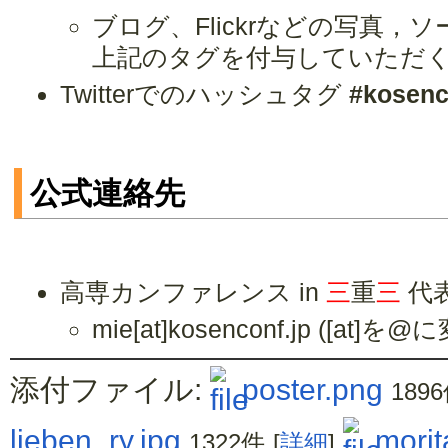
ブログ、Flickrなどの写真
上記のタグを付与していただ
Twitterでのハッシュタグ
#kosenc
公式連絡先
高専カンファレンス in
三
重
三
代
mie[at]kosenconf.jp ([a
添付ファイル:
poster.png
189
lieben_ry.jpg
morit
1322件
[
詳細
]