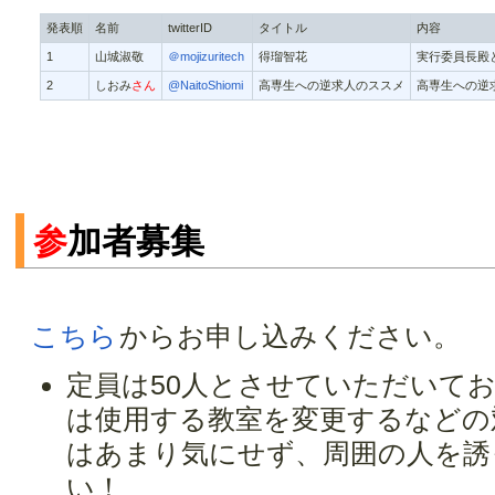
発表順
名前
twitterID
タイトル
内容
1
山城淑敬
＠mojizuritech
得瑠智花
実行委員長殿と
2
しおみ
さん
@NaitoShiomi
高専生への逆求人のススメ
高専生への逆
参
加者募集
こちら
からお申し込みください。
定員は50人とさせていただいて
は使用する教室を変更するなどの
はあまり気にせず、周囲の人を誘
い！