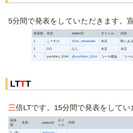
5分間で発表をしていただきます。
発表順
名前
twitterID
タイトル
内容
1
こーすけ
＠iac_mikawa6k
未定
駅にある
2
GO
なし
未定
未定
3
yoshihiro_6144
@yoshihiro_6144
コール概論
「コー
LT
T
T
三
倍LTです。15分間で発表をして
発表
タイ
名前
内容
twitterID
順
トル
1（前
＠tarcha