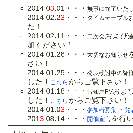
2014.0
3
.01・・・
無事に終了いた
2014.02.2
3
・・・
タイムテーブル
た！
2014.02.11・・・
および
二次会
加ください！
2014.01.26・・・
大切なお知らせ
さい！
2014.01.25・・・
発表検討中の皆
した！
からご覧下さい！
こちら
2014.01.18・・・
およ
告知用PV
した！
からご覧下さい！
こちら
2014.01.0
3
・・・
・
参加者募集
発
201
3
.08.14・・・
を行
開催宣言