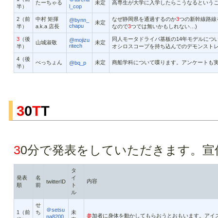
たーちゃる
未定
高専生が大学に入学したらこうなるという
半）
l_cop
2（前
中村 矩揮
なぜ静岡県を通過するのか
3
つの新幹線路線
@bynn_
未定
chapu
半）
a.k.a 店長
なので
3
つでは無いかもしれない…)
3
（後
同人モータドライバ基板の14年モデルにつ
@mojizu
山城淑敬
未定
ritech
半）
オシロスコープを持ち込んでのデモンスト
4（後
べっちょん
未定
商船学科について喋ります。アンケートも
@bq_p
半）
3
0
T
T
3
0分で発表をしていただきます。宣
タ
発表
名
イ
内容
twitterID
順
前
ト
ル
せ
＠setsu
1（前
ち
未
参
加者に身体を動かしてもらおうとおもいます。アイ
na8200