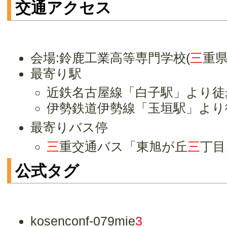
交通アクセス
会場:鈴鹿工業高等専門学校(
三
重県
最寄り駅
近鉄名古屋線「白子駅」より徒
伊勢鉄道伊勢線「玉垣駅」より
最寄りバス停
三
重交通バス「東旭が丘
三
丁目
公式タグ
kosenconf-079mie
3