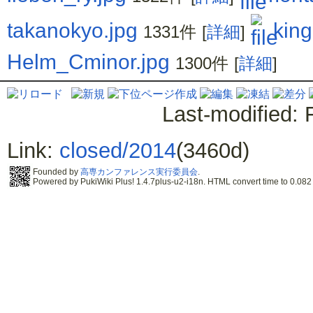
takanokyo.jpg
king
1331件
[
詳細
]
Helm_Cminor.jpg
1300件
[
詳細
]
Last-modified: 
Link:
closed/2014
(3460d)
Founded by
高専カンファレンス実行委員会
.
Powered by PukiWiki Plus! 1.4.7plus-u2-i18n. HTML convert time to 0.082