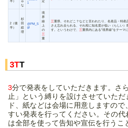
半）
ゅ
定
1
な
境
界
杉
線
三
重県、それどこ？などと言われたり、名産品・特産
2（後
田
@PM_S
上
さえ忘れ去られる、それ程に知名度が低い（らしい）県
gt
半）
総
の
す。というわけで、
三
重県内にある”境界線”をテーマ
理
三
重
3T
T
3
分で発表をしていただきます。さ
止」という縛りを設けさせていただ
ド、紙などは会場に用意しますので
すい発表を行ってください。その代
は全部を使って告知や宣伝を行うこ