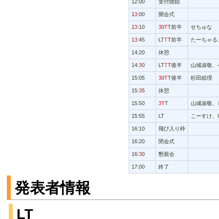
12:00
受付開始
1
3
:00
開会式
1
3
:10
3
0
T
T前半
せちゅな
1
3
:45
LT
T
T前半
たーちゃる
14:20
休憩
14:
3
0
LT
T
T後半
山城淑敬、
15:05
3
0
T
T後半
杉田総理
15:
3
5
休憩
15:50
3T
T
山城淑敬、
15:55
LT
こーすけ、GO、
16:10
飛び入り枠
16:20
閉会式
16:
3
0
懇親会
17:00
終了
発表者情報
LT