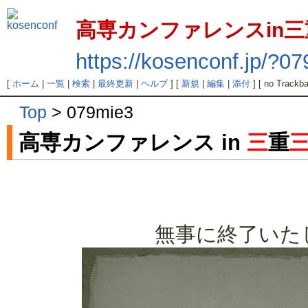
高専カンファレンスin三
https://kosenconf.jp/?0
[
ホーム
|
一覧
|
検索
|
最終更新
|
ヘルプ
] [
新規
|
編集
|
添付
] [ no Trackba
Top
> 079mie3
高専カンファレンス in
三
重
無事に終了いた