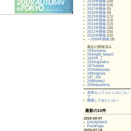
2019年開催
(18)
2018年開催
(14)
2017年開催
(5)
2016年開催
(4)
2015年開催
(11)
2014年開催
(13)
2013年開催
(12)
2012年開催
(18)
2011年開催
(20)
2010年開催
(10)
～2009年開催
(9)
最近の開催済み
193urayasu
204night_tokyo2
182VR_1
192linguistics
187hakata
201kitakyusyu
186nagoya
197_25s
208howto2
205fukushima
高専カンファレンスについ
て
開催してみたい人へ
最新の10件
2026-08-07
DAUNEMAS
FrontPage
2026-07-18