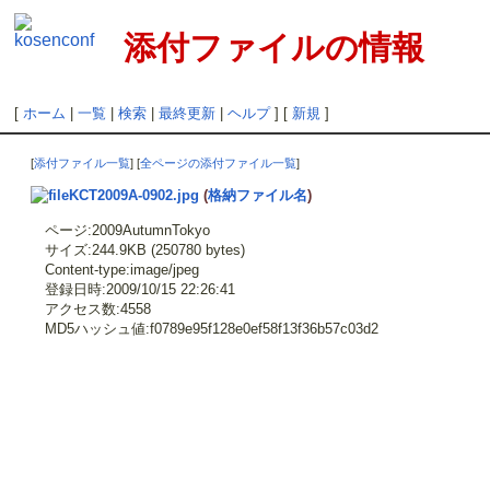
添付ファイルの情報
[
ホーム
|
一覧
|
検索
|
最終更新
|
ヘルプ
] [
新規
]
[
添付ファイル一覧
] [
全ページの添付ファイル一覧
]
KCT2009A-0902.jpg
(
格納ファイル名
)
ページ:2009AutumnTokyo
サイズ:244.9KB (250780 bytes)
Content-type:image/jpeg
登録日時:2009/10/15 22:26:41
アクセス数:4558
MD5ハッシュ値:f0789e95f128e0ef58f13f36b57c03d2