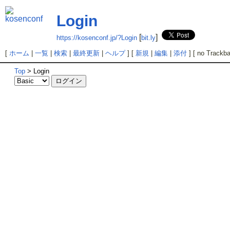
Login
[
]
https://kosenconf.jp/?Login
bit.ly
[
ホーム
|
一覧
|
検索
|
最終更新
|
ヘルプ
] [
新規
|
編集
|
添付
] [ no Trackba
Top
> Login