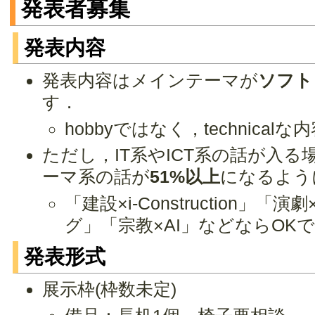
発表者募集
発表内容
発表内容はメインテーマが
ソフト
す．
hobbyではなく，technic
ただし，IT系やICT系の話が入る
ーマ系の話が
51%以上
になるよう
「建設×i-Construction」
グ」「宗教×AI」などならOK
発表形式
展示枠(枠数未定)