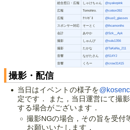
総合窓口・広報
しゃけちゃん
@syakepink
広報
Tomohiro.
@cotton392
広報
ｸｿﾒｶﾞﾈ
@kus0_glasses
スポンサー対応
そーとく
@ihcamonihs
会計
あやか
@Szk__Ayk
撮影
しゅんぴ
@sulu1356
撮影
たかな
@TaKaNa_211
音響
ながたさん
@514YJ
音響
くろー
@crow31415
撮影・配信
当日はイベントの様子を
@kosenc
定です． また，当日運営にて撮影し
する場合がございます．
撮影NGの場合，その旨を受付
お願いいたします．