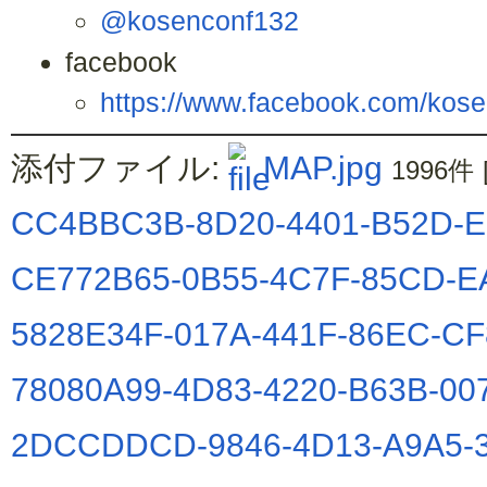
@kosenconf132
facebook
https://www.facebook.com/kose
添付ファイル:
MAP.jpg
1996件
CC4BBC3B-8D20-4401-B52D-E
CE772B65-0B55-4C7F-85CD-E
5828E34F-017A-441F-86EC-CF
78080A99-4D83-4220-B63B-00
2DCCDDCD-9846-4D13-A9A5-