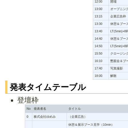
12:00
開場
13:00
オープニン
13:15
企業広告枠
13:30
休憩＆ブー
13:40
LT(5min)×8
14:40
休憩＆ブー
14:50
LT(5min)×8
15:50
クロージン
16:10
懇親会＆ブ
17:40
写真撮影
18:00
解散
発表タイムテーブル
登壇枠
No
発表者名
タイトル
0
株式会社ゆめみ
（企業広告）
休憩＆展示ブース見学（10min）