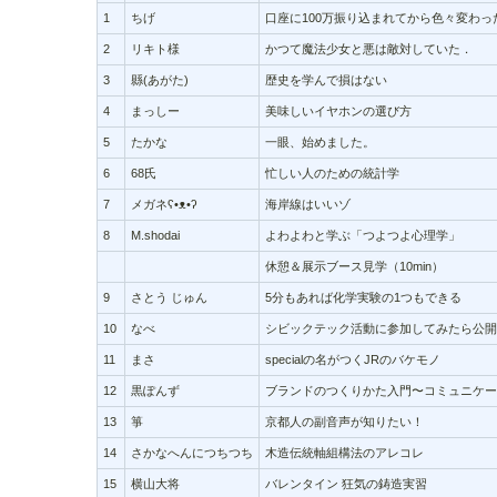
1
ちげ
口座に100万振り込まれてから色々変わっ
2
リキト様
かつて魔法少女と悪は敵対していた．
3
縣(あがた)
歴史を学んで損はない
4
まっしー
美味しいイヤホンの選び方
5
たかな
一眼、始めました。
6
68氏
忙しい人のための統計学
7
メガネʕ•ᴥ•ʔ
海岸線はいいゾ
8
M.shodai
よわよわと学ぶ「つよつよ心理学」
休憩＆展示ブース見学（10min）
9
さとう じゅん
5分もあれば化学実験の1つもできる
10
なべ
シビックテック活動に参加してみたら公開
11
まさ
specialの名がつくJRのバケモノ
12
黒ぽんず
ブランドのつくりかた入門〜コミュニケー
13
箏
京都人の副音声が知りたい！
14
さかなへんにつちつち
木造伝統軸組構法のアレコレ
15
横山大将
バレンタイン 狂気の鋳造実習