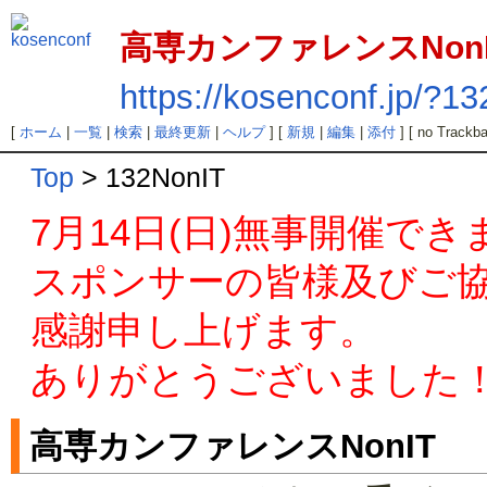
高専カンファレンスNonI
https://kosenconf.jp/?1
[
ホーム
|
一覧
|
検索
|
最終更新
|
ヘルプ
] [
新規
|
編集
|
添付
] [ no Trackba
Top
> 132NonIT
7月14日(日)無事開催で
スポンサーの皆様及びご
感謝申し上げます。
ありがとうございました
高専カンファレンスNonIT