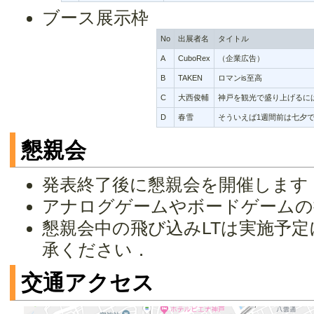
ブース展示枠
No
出展者名
タイトル
A
CuboRex
（企業広告）
B
TAKEN
ロマンis至高
C
大西俊輔
神戸を観光で盛り上げるに
D
春雪
そういえば1週間前は七夕
懇親会
発表終了後に懇親会を開催します
アナログゲームやボードゲームの
懇親会中の飛び込みLTは実施予
承ください．
交通アクセス