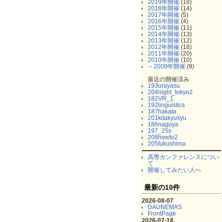
2019年開催
(18)
2018年開催
(14)
2017年開催
(5)
2016年開催
(4)
2015年開催
(11)
2014年開催
(13)
2013年開催
(12)
2012年開催
(18)
2011年開催
(20)
2010年開催
(10)
～2009年開催
(9)
最近の開催済み
193urayasu
204night_tokyo2
182VR_1
192linguistics
187hakata
201kitakyusyu
186nagoya
197_25s
208howto2
205fukushima
高専カンファレンスについ
て
開催してみたい人へ
最新の10件
2026-08-07
DAUNEMAS
FrontPage
2026-07-18