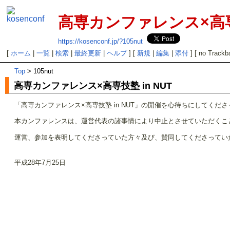
高専カンファレンス×高専技
https://kosenconf.jp/?105nut
[
ホーム
|
一覧
|
検索
|
最終更新
|
ヘルプ
] [
新規
|
編集
|
添付
] [ no Trackb
Top
> 105nut
高専カンファレンス×高専技塾 in NUT
「高専カンファレンス×高専技塾 in NUT」の開催を心待ちにしてく
本カンファレンスは、運営代表の諸事情により中止とさせていただくこ
運営、参加を表明してくださっていた方々及び、賛同してくださってい
平成28年7月25日