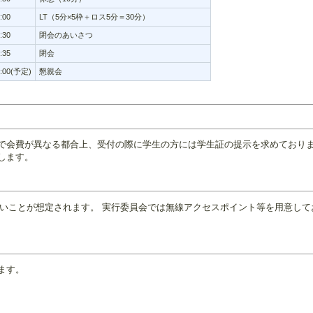
:00
LT（5分×5枠＋ロス5分＝30分）
:30
閉会のあいさつ
:35
閉会
8:00(予定)
懇親会
で会費が異なる都合上、受付の際に学生の方には学生証の提示を求めており
します。
況が悪いことが想定されます。 実行委員会では無線アクセスポイント等を用意し
ます。