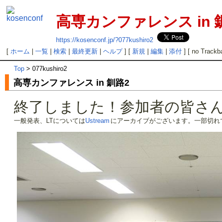
高専カンファレンス in 
https://kosenconf.jp/?077kushiro2
[
ホーム
|
一覧
|
検索
|
最終更新
|
ヘルプ
] [
新規
|
編集
|
添付
] [ no Trackb
Top
> 077kushiro2
高専カンファレンス in 釧路2
終了しました！参加者の皆さ
一般発表、LTについては
Ustream
にアーカイブがございます。一部切れ