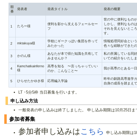
順
発表者
発表タイトル
発表の概要
番
世の中に便利なものがd
便利を影から支えるフェールセー
しかし、便利なもの
たろー様
1
フ
それを見えないとこ
す。
学校にギークっぽい集団を作って
情報処理同好会とい
mktakuya様
2
みたかった
色々な経験ができた
あなたが本で得た知識を共有して
私の所属している同
かのん様
3
みませんか？
いての紹介をいたし
Kamchatkainferno
高専を知る 〜言っちゃっていい
我が高専のとある一
4
様
のか、こんなこと〜
昨年の釧路高専進学
ひらせたかゆき様
応用編入学論
5
自身の成長を踏まえ
LT ･5分5枠 当日募集を行います。
申し込み方法
一般発表の申し込みは終了しました。 申し込み期限は10月25日ま
参加者募集
参加者申し込みは
こちら
申し込み期限は1