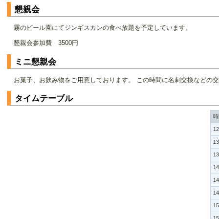
懇親会
霧のビール園にてジンギスカンの食べ放題を予定しています。
懇親会参加費 3500円
ミニ懇親会
お菓子、お飲み物をご用意しております。 この時間に名刺交換などの
タイムテーブル
時
12
13
13
14
14
14
15
15