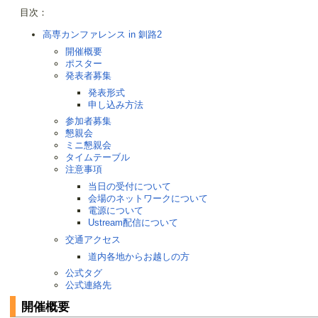
目次：
高専カンファレンス in 釧路2
開催概要
ポスター
発表者募集
発表形式
申し込み方法
参加者募集
懇親会
ミニ懇親会
タイムテーブル
注意事項
当日の受付について
会場のネットワークについて
電源について
Ustream配信について
交通アクセス
道内各地からお越しの方
公式タグ
公式連絡先
開催概要