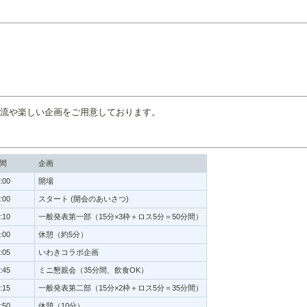
交流や楽しい企画をご用意しております。
間
企画
:00
開場
:00
スタート (開会のあいさつ)
:10
一般発表第一部（15分×3枠＋ロス5分＝50分間）
:00
休憩（約5分）
:05
いわきコラボ企画
:45
ミニ懇親会（35分間、飲食OK）
:15
一般発表第二部（15分×2枠＋ロス5分＝35分間）
:50
休憩（10分）