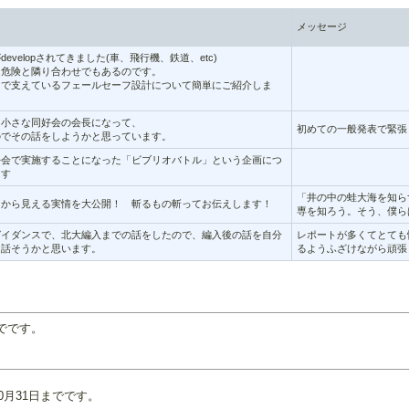
メッセージ
evelopされてきました(車、飛行機、鉄道、etc)
は危険と隣り合わせでもあるのです。
ろで支えているフェールセーフ設計について簡単にご紹介しま
う小さな同好会の会長になって、
初めての一般発表で緊張
のでその話をしようかと思っています。
好会で実施することになった「ビブリオバトル」という企画につ
ます
「井の中の蛙大海を知ら
日から見える実情を大公開！ 斬るもの斬ってお伝えします！
専を知ろう。そう、僕ら
ガイダンスで、北大編入までの話をしたので、編入後の話を自分
レポートが多くてとても
て話そうかと思います。
るようふざけながら頑張
でです。
0月31日までです。