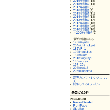
2019年開催
(18)
2018年開催
(14)
2017年開催
(5)
2016年開催
(4)
2015年開催
(11)
2014年開催
(13)
2013年開催
(12)
2012年開催
(18)
2011年開催
(20)
2010年開催
(10)
～2009年開催
(9)
最近の開催済み
193urayasu
204night_tokyo2
182VR_1
192linguistics
187hakata
201kitakyusyu
186nagoya
197_25s
208howto2
205fukushima
高専カンファレンスについ
て
開催してみたい人へ
最新の10件
2026-08-08
RecentDeleted
FrontPage
SideBar