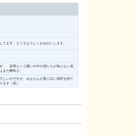
してます。どうぞよろしくおねがいします。
ず」 高専という囲いの中の僕たちが知らない高
はまだ蝌蚪さ。
忙しいのですが、みなさんが更に広い視野を持て
ります（笑）