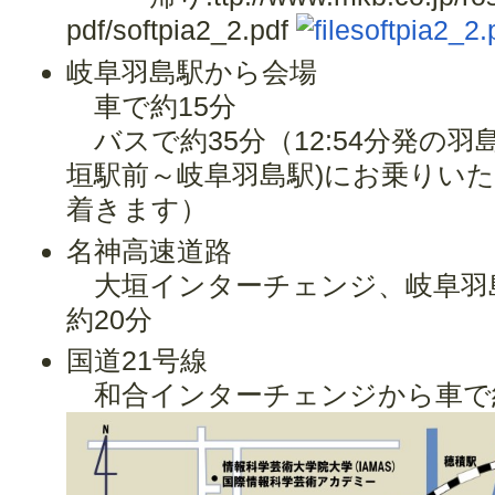
pdf/softpia2_2.pdf
softpia2_2.
岐阜羽島駅から会場
車で約15分
バスで約35分（12:54分発の
垣駅前～岐阜羽島駅)にお乗りい
着きます）
名神高速道路
大垣インターチェンジ、岐阜羽
約20分
国道21号線
和合インターチェンジから車で