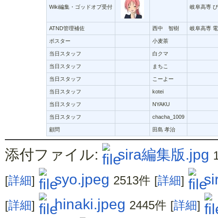
Wiki編集・ゴッドオブ受付
岐阜高専 
ATND管理補佐
西中 智樹
岐阜高専 
ポスター
小麦茶
当日スタッフ
白クマ
当日スタッフ
まちこ
当日スタッフ
こーよー
当日スタッフ
kotei
当日スタッフ
NYAKU
当日スタッフ
chacha_1009
顧問
田島 孝治
添付ファイル:
sira編集版.jpg
syo.jpeg
si
[
詳細
]
2513件
[
詳細
]
hinaki.jpeg
[
詳細
]
2445件
[
詳細
]