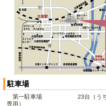
駐車場
第一駐車場 23台（うち6
専用）