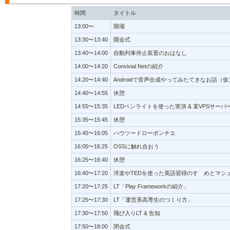
時間
タイトル
13:00〜
開場
13:30〜13:40
開会式
13:40〜14:00
自動列車停止装置のおはなし
14:00〜14:20
Convivial Netの紹介
14:20〜14:40
Androidで音声合成やってみたてきなお話（仮
14:40〜14:55
休憩
14:55〜15:35
LEDペンライトを使った実演 & 某VPSサー
15:35〜15:45
休憩
15:45〜16:05
ハウツードローポンチエ
16:05〜16:25
OSSに触れ合おう
16:25〜16:40
休憩
16:40〜17:20
洋楽やTEDを使った英語習得のすゝめとマシ
17:20〜17:25
LT「Play Frameworkの紹介」
17:25〜17:30
LT「運営系高専生のつくり方」
17:30〜17:50
飛び入りLT & 告知
17:50〜18:00
閉会式