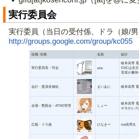
実行委員会
実行委員（当日の受付係、ドラ（娘/
http://groups.google.com/group/kc055
役職･坦務
名前
紹介
岐阜高専 
実行委員長・司会
OSCは名古屋
sira
音楽が趣味
会計・委員長補佐
まいあに
岐阜高専 
岐阜高専 
会場・懇親会・ATND管理
しょ〜
ホモかレズ
広報・ドラ娘
ひなきー
not高専生