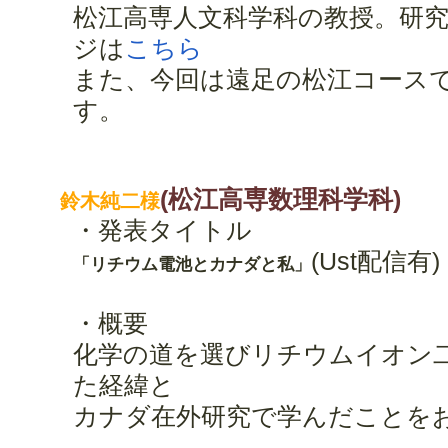
松江高専人文科学科の教授。研
ジは
こちら
また、今回は遠足の松江コース
す。
(松江高専数理科学科)
鈴木純二様
・発表タイトル
(Ust配信有)
「リチウム電池とカナダと私」
・概要
化学の道を選びリチウムイオン
た経緯と
カナダ在外研究で学んだことを