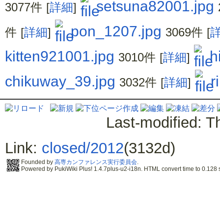
setsuna82001.jpg
3077件
[
詳細
]
pon_1207.jpg
件
[
詳細
]
3069件
[
kitten921001.jpg
h
3010件
[
詳細
]
chikuway_39.jpg
r
3032件
[
詳細
]
Last-modified: 
Link:
closed/2012
(3132d)
Founded by
高専カンファレンス実行委員会
.
Powered by PukiWiki Plus! 1.4.7plus-u2-i18n. HTML convert time to 0.128 