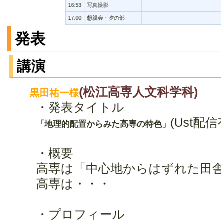
16:53
写真撮影
17:00
懇親会・夕の部
発表
講演
(松江高専人文科学科)
黒田祐一様
・発表タイトル
(Ust配信
「地理的配置からみた高専の特色」
・概要
高専は「中心地からはずれた田
高専は・・・
・プロフィール