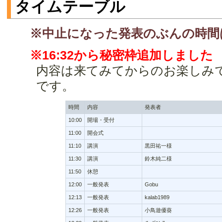
タイムテーブル
※中止になった発表のぶんの時間
※16:32から秘密枠追加しました
内容は来てみてからのお楽しみで
です。
時間
内容
発表者
10:00
開場・受付
11:00
開会式
11:10
講演
黒田祐一様
11:30
講演
鈴木純二様
11:50
休憩
12:00
一般発表
Gobu
12:13
一般発表
kalab1989
12:26
一般発表
小鳥遊優葵