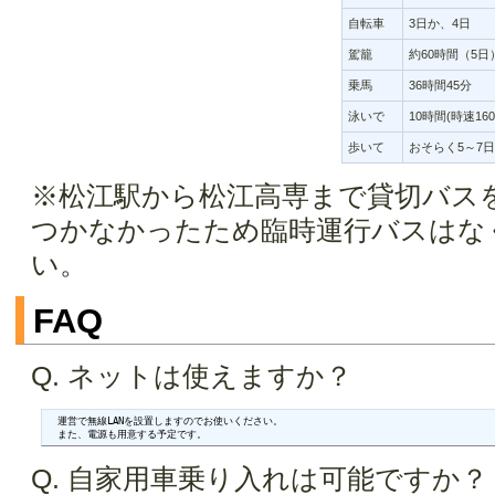
自転車
3日か、4日
駕籠
約60時間（5日
乗馬
36時間45分
泳いで
10時間(時速1
歩いて
おそらく5～7日
※松江駅から松江高専まで貸切バス
つかなかったため臨時運行バスはな
い。
FAQ
Q. ネットは使えますか？
  運営で無線LANを設置しますのでお使いください。

  また、電源も用意する予定です。
Q. 自家用車乗り入れは可能ですか？