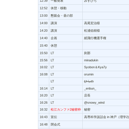
12:39
一般発表
みずひろ
12:52
休憩・移動
13:00
懇親会・昼の部
14:00
講演
高尾宏治様
14:20
講演
松浦佑樹様
14:40
企画
紙飛行機選手権
15:40
休憩
15:50
LT
刹那
15:56
LT
minadukin
16:02
LT
Syobon＆Kya7y
16:08
LT
orumin
LT
ひらの
16:14
LT
_enbun_
16:20
LT
店長
16:26
LT
@snowy_wind
16:32
松江カンファ2秘密枠
秘密
16:43
宣伝
高専科学談話会 in 神戸（理学2)
16:48
閉会式