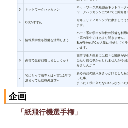
ネットワーク系勉強会ネットワーク
3
ネットワークハッカソン
ワークハッカソンについてご紹介さ
セキュリティキャンプに参加してそ
4
OSのすすめ
ます。
ハード系の学生が学校の設備を利用
ト系の学生ではあまり聞きません。
5
情報系学生も設備を活用しよう
私が学校のPCを大量に拝借してク
います。
高専で生き残るには様々な戦略が必
6
高専で生存戦略しましょうか？
当たり前な事かもしれませんが今回
みませんか？
ある商品の購入をきっかけとした私
私にとって高専とは～実は1年で
7
った事、
決まってた就職先選び～
まったく役に立たないいらなかった
企画
「紙飛行機選手権」