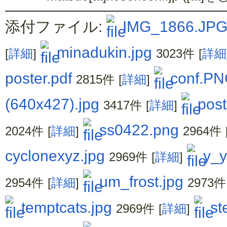
添付ファイル:
IMG_1866.JP
minadukin.jpg
[
詳細
]
3023件
[
詳細
poster.pdf
conf.P
2815件
[
詳細
]
(640x427).jpg
pos
3417件
[
詳細
]
ss0422.png
2024件
[
詳細
]
2964件
cyclonexyz.jpg
y_y
2969件
[
詳細
]
um_frost.jpg
2954件
[
詳細
]
2973件
temptcats.jpg
st
2969件
[
詳細
]