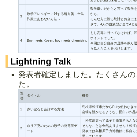
および試験に採用した．その
数学嫌いだからと言って数学
数学アレルギーに対する処方箋～合法
かも。
3
詐欺にあわない方法～
そんな方に贈る統計とお金に
さて、4人の血液型が全てAと
もし高専に行ってなければ、
ポイントでした。
4
Boy meets Kosen, boy meets chemistry.
今回は自分自身の足跡を振り
ら見えたことをお話します。
Lightning Talk
発表者確定しました。たくさんの
た。
連
タイトル
概要
番
島根県松江市だからRuby使わなき
1
赤い宝石と会話する方法
会場を沸かせるような、面白い作品
「松江高専って原子力発電所あんな
非リア充のための原子力発電所デ
そんなことは全然ありません！松江
2
ート
発表では島根原子力博物館に私自ら
思っています。