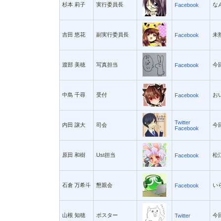
杉本 莉子
実行委員長
な
Facebook
吉田 悠花
副実行委員長
未熟
Facebook
渡部 美穂
写真担当
今
Facebook
中島 千尋
受付
お
Facebook
Twitter
内田 譲大
司会
今
Facebook
原田 和樹
Ust担当
松江
Facebook
石倉 万希斗
懇親会
い
Facebook
山根 知穂
ポスター
今回
Twitter