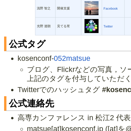
浅野 智之
開催支援
Facebook
光野 達朗
見てる茸
Twitter
公式タグ
kosenconf-
052matsue
ブログ、Flickrなどの写真
上記のタグを付与していただ
Twitterでのハッシュタグ
#kosenc
公式連絡先
高専カンファレンス in 松江2 
matsue[at]kosenconf.jp 