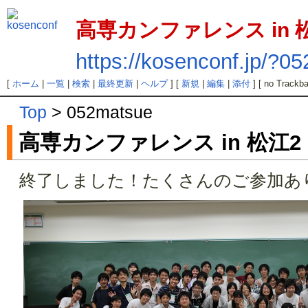
高専カンファレンス in 
https://kosenconf.jp/?0
[
ホーム
|
一覧
|
検索
|
最終更新
|
ヘルプ
] [
新規
|
編集
|
添付
] [ no Trackba
Top
> 052matsue
高専カンファレンス in 松江2
終了しました！たくさんのご参加あ