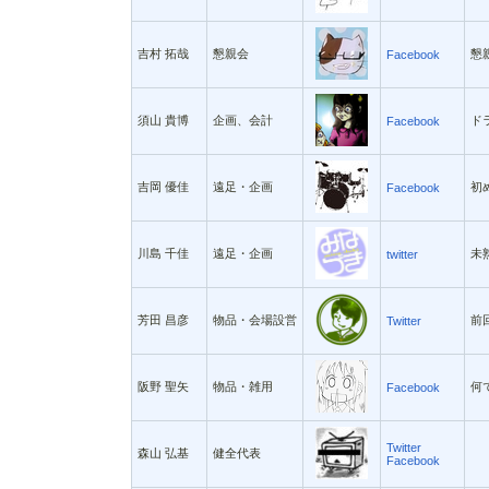
吉村 拓哉
懇親会
懇
Facebook
須山 貴博
企画、会計
ド
Facebook
吉岡 優佳
遠足・企画
初め
Facebook
川島 千佳
遠足・企画
未
twitter
芳田 昌彦
物品・会場設営
前
Twitter
阪野 聖矢
物品・雑用
何
Facebook
Twitter
森山 弘基
健全代表
Facebook