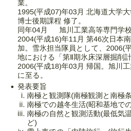
業。
1995(平成07)年03月 北海道大
博士後期課程 修了。
同年04月 旭川工業高等専門学校 
2004(平成16)年11月 第46次
加。雪氷担当隊員として、2006(
地における「第Ⅱ期氷床深層掘削
2006(平成18)年03月 帰国。
に至る。
発表要旨
南極と観測隊(南極観測と南極
南極での越冬生活(昭和基地で
南極の自然と観測活動(最低気
ど)