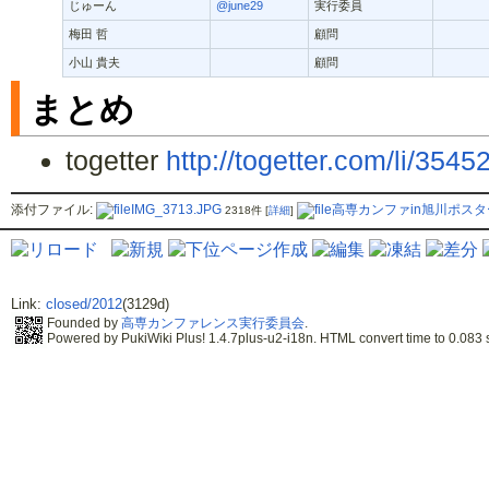
じゅーん
@june29
実行委員
梅田 哲
顧問
小山 貴夫
顧問
まとめ
togetter
http://togetter.com/li/3545
添付ファイル:
IMG_3713.JPG
高専カンファin旭川ポスター
2318件
[
詳細
]
Link:
closed/2012
(3129d)
Founded by
高専カンファレンス実行委員会
.
Powered by PukiWiki Plus! 1.4.7plus-u2-i18n. HTML convert time to 0.083 