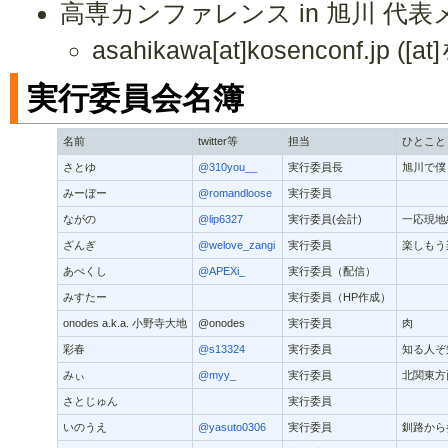
高専カンファレンス in 旭川 代
asahikawa[at]kosenconf.
実行委員会名簿
名前
twitter等
担当
ひとこと
さとゆ
@310you__
実行委員長
旭川で僕
みーぼー
@romandloose
実行委員
ながの
@lip6327
実行委員(会計)
一応現地
ざんぎ
@welove_zangi
実行委員
楽しもう
あぺくし
@APEXi_
実行委員（配信）
みすたー
実行委員（HP作成）
onodes a.k.a. 小野寺大地
@onodes
実行委員
肉
彩春
@s13324
実行委員
知る人ぞ
みぃ
@myy_
実行委員
北関東方
さとじゅん
実行委員
いのうえ
@yasuto0306
実行委員
釧路から