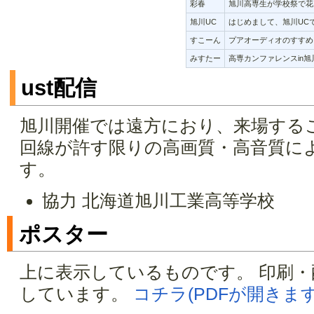
彩春
旭川高専生が学校祭で花
旭川UC
はじめまして、旭川UC
すこーん
プアオーディオのすすめ
みすたー
高専カンファレンスin旭
ust配信
旭川開催では遠方におり、来場する
回線が許す限りの高画質・高音質による
す。
協力 北海道旭川工業高等学校
ポスター
上に表示しているものです。 印刷・
しています。
コチラ(PDFが開きます