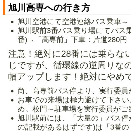
旭川高専への行き方
旭川空港にて空港連絡バス乗車→「
旭川駅前3番バス乗り場にてバス乗
番)→「高専前」下車：片道280円
注意！絶対に28番には乗らな
じですが、循環線の逆周りな
幅アップします！絶対にやめ
尚、高専前バス停より、実行委員
お車での来場は極力避けて下さい
め。校門～駐車場を実行委員がご
旭川駅前には、「大量の」バス停
の記載があるはずです)は「3番