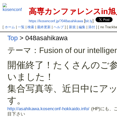
高専カンファレンスin旭
[
]
https://kosenconf.jp/?048asahikawa
bit.ly
[
ホーム
|
一覧
|
検索
|
最終更新
|
ヘルプ
] [
新規
|
編集
|
添付
] [ no Trackba
Top
> 048asahikawa
テーマ：Fusion of our intellige
開催終了！たくさんのご
いました！
集合写真等、近日中にア
す。
http://asahikawa.kosenconf-hokkaido.info/
(HP)にも、
目下さい