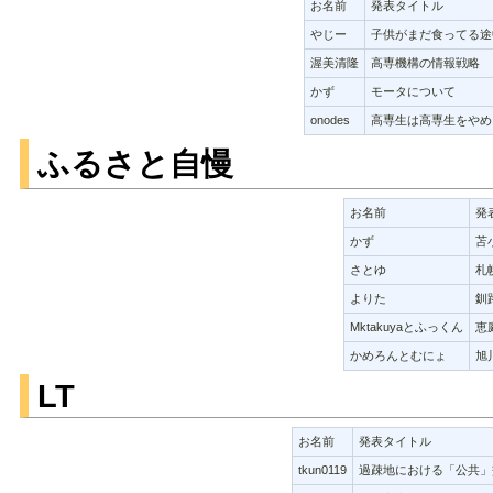
お名前
発表タイトル
やじー
子供がまだ食ってる途
渥美清隆
高専機構の情報戦略
かず
モータについて
onodes
高専生は高専生をやめ
ふるさと自慢
お名前
発
かず
苫
さとゆ
札
よりた
釧
Mktakuyaとふっくん
恵
かめろんとむにょ
旭
LT
お名前
発表タイトル
tkun0119
過疎地における「公共」