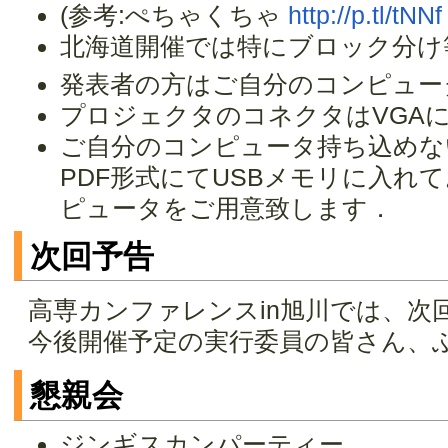
(参考:ぺちゃくちゃ
http://p.tl/tNNf
北海道開催では特にブロック分け
発表者の方はご自分のコンピュー
プロジェクタのコネクタはVGA
ご自分のコンピュータ持ち込めな
PDF形式にてUSBメモリに入れて
ピュータをご用意致します．
次回予告
高専カンファレンスin旭川では、次
今後開催予定の実行委員の皆さん、
懇親会
ジンギスカンパーティー