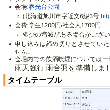
会場:
春光台公園
(北海道旭川市字近文6線3号
htt
会費:学生1200円/社会人1700円
多少の増減がある場合がござ
申し込みは締め切りとさせていた
せん。
会場内での飲酒喫煙については一
雨天強行
雨合羽を準備しま
タイムテーブル
～11:00
会場設営
11:00～11:50
受付
12:00～12:10
開会式