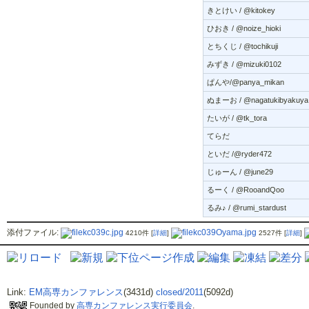
きとけい / @kitokey
ひおき / @noize_hioki
とちくじ / @tochikuji
みずき / @mizuki0102
ぱんや/@panya_mikan
ぬまーお / @nagatukibyakuya
たいが / @tk_tora
てらだ
といだ /@ryder472
じゅーん / @june29
るーく / @RooandQoo
るみ♪ / @rumi_stardust
添付ファイル:
kc039c.jpg
kc039Oyama.jpg
4210件
[
詳細
]
2527件
[
詳細
]
Link:
EM高専カンファレンス
(3431d)
closed/2011
(5092d)
Founded by
高専カンファレンス実行委員会
.