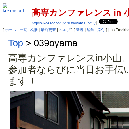
高専カンファレンス in 
[
]
https://kosenconf.jp/?039oyama
bit.ly
[
ホーム
|
一覧
|
検索
|
最終更新
|
ヘルプ
] [
新規
|
編集
|
添付
] [ no Trackba
Top
> 039oyama
高専カンファレンスin小山
参加者ならびに当日お手伝
ます！