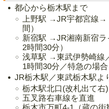
都心から栃木駅まで
上野駅 →JR宇都宮線→
間）
新宿駅 →JR湘南新宿ラ
2時間30分）
浅草駅 →東武伊勢崎線
1時間30分／特急の場
JR栃木駅／東武栃木駅よ
栃木駅北口(改札出て右)
五叉路右車線を直進
栃木市万町4-1（蔵の