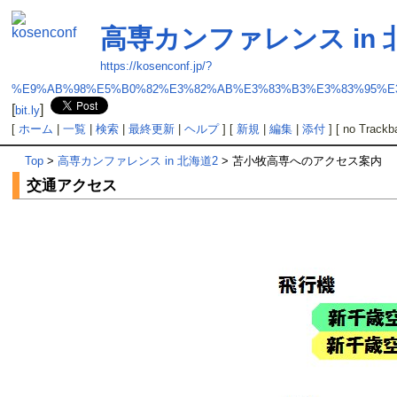
高専カンファレンス in
https://kosenconf.jp/?
%E9%AB%98%E5%B0%82%E3%82%AB%E3%83%B3%E3%83%95%E
[
]
bit.ly
[
ホーム
|
一覧
|
検索
|
最終更新
|
ヘルプ
] [
新規
|
編集
|
添付
] [ no Trackb
Top
>
高専カンファレンス in 北海道2
> 苫小牧高専へのアクセス案内
交通アクセス