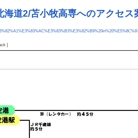
 北海道2/苫小牧高専へのアクセス
3%82%A1%E3%83%AC%E3%83%B3%E3%82%B9%20in%20%E5%8C%
ack ]