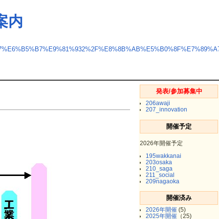
案内
97%E6%B5%B7%E9%81%932%2F%E8%8B%AB%E5%B0%8F%E7%89%
発表/参加募集中
206awaji
207_innovation
開催予定
2026年開催予定
195wakkanai
203osaka
210_saga
211_social
209nagaoka
開催済み
2026年開催
(5)
2025年開催
（25)