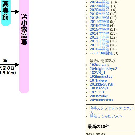
2024年開催
（14）
2023年開催
（3）
2020年開催
（4）
2019年開催
(18)
2018年開催
(14)
2017年開催
(5)
2016年開催
(4)
2015年開催
(11)
2014年開催
(13)
2013年開催
(12)
2012年開催
(18)
2011年開催
(20)
2010年開催
(10)
～2009年開催
(9)
最近の開催済み
193urayasu
204night_tokyo2
182VR_1
192linguistics
187hakata
201kitakyusyu
186nagoya
197_25s
208howto2
205fukushima
高専カンファレンスについ
て
開催してみたい人へ
最新の10件
2026-08-07