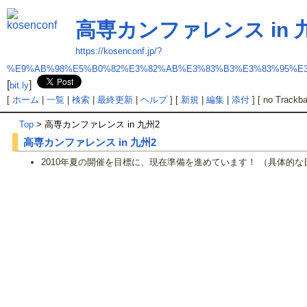
高専カンファレンス in 
https://kosenconf.jp/?
%E9%AB%98%E5%B0%82%E3%82%AB%E3%83%B3%E3%83%95%E3
[
]
bit.ly
[
ホーム
|
一覧
|
検索
|
最終更新
|
ヘルプ
] [
新規
|
編集
|
添付
] [ no Trackba
Top
> 高専カンファレンス in 九州2
高専カンファレンス in 九州2
2010年夏の開催を目標に、現在準備を進めています！ （具体的