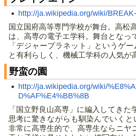
http://ja.wikipedia.org/wiki/BREA
国立国府高等専門学校が舞台。高松
は、高専の電子エ学科。舞台となっ
「デジャープラネット」というゲー
と有利らしく、機械工学科の人気が高い。 
野蛮の園
http://ja.wikipedia.org/wiki
D%AF%E4%BB%8B
「国立野良山高専」に編入してきた
思考に驚きながらも馴染んでいくと
非常に高専生的で、高専生ならニヤ