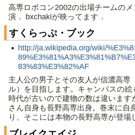
高専ロボコン2002の出場チームの
演． bxchakiが映ってます．
すくらっぷ・ブック
http://ja.wikipedia.org/wiki
89%E3%81%A3%E3%81%B7%E
83%83%E3%82%AF
主人公の男子とその友人が信濃高専
ル）を目指します。キャンパスの絵
時代が古いので建物の数は違います
さん自身も長野高専出身。巻末に自
り、そこには本物の長野高専が登場
ブレイクエイジ