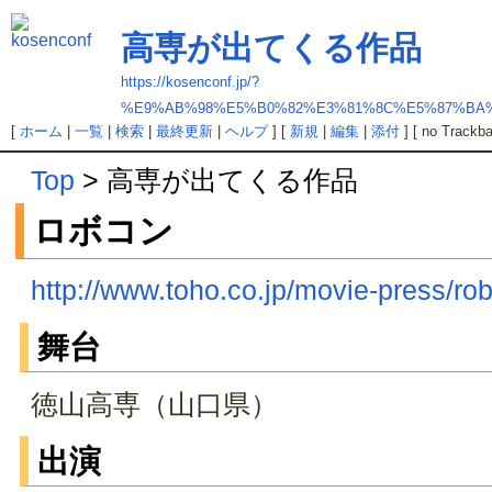
高専が出てくる作品
https://kosenconf.jp/?
%E9%AB%98%E5%B0%82%E3%81%8C%E5%87%BA
[
ホーム
|
一覧
|
検索
|
最終更新
|
ヘルプ
] [
新規
|
編集
|
添付
] [ no Trackba
Top
> 高専が出てくる作品
ロボコン
http://www.toho.co.jp/movie-press/ro
舞台
徳山高専（山口県）
出演