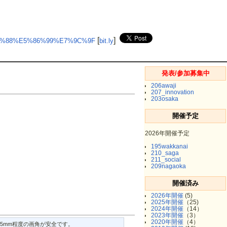
[
]
90%88%E5%86%99%E7%9C%9F
bit.ly
発表/参加募集中
206awaji
207_innovation
203osaka
開催予定
2026年開催予定
195wakkanai
210_saga
211_social
209nagaoka
開催済み
2026年開催
(5)
2025年開催
（25)
2024年開催
（14）
2023年開催
（3）
2020年開催
（4）
5mm程度の画角が安全です。