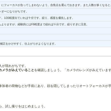
）にフォーカスが合ってしまわないよう、合焦点を選んでおきます。また人数が多くなると
ンダーになりがちです。
。1/20程度出ていれば十分です。絞り、感度を優先します。
もよりますが、経験的にはF8程度まで絞れば十分です。絞りすぎに注意。
。補正をかけやすく、仕上がりがよくなります。
人が現れがちです。
カメラがみえていること
を確認しましょう。「カメラのレンズがみえていま
参加者の荷物などが手前にあり、顔を隠してしまったりオートフォーカスが
ら、試し撮りをはじめましょう。