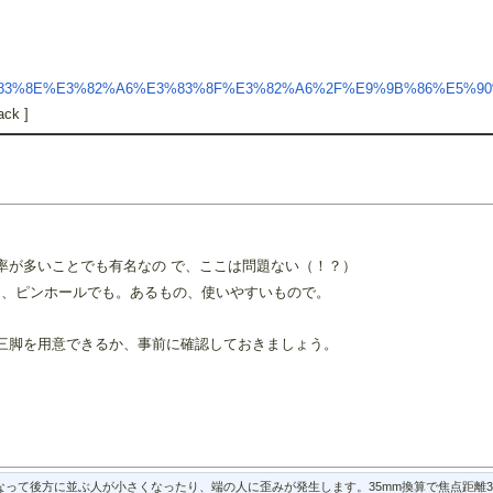
C%E3%83%8E%E3%82%A6%E3%83%8F%E3%82%A6%2F%E9%9B%86%E5%
ack ]
率が多いことでも有名なの で、ここは問題ない（！？）
も、ピンホールでも。あるもの、使いやすいもので。
三脚を用意できるか、事前に確認しておきましょう。
って後方に並ぶ人が小さくなったり、端の人に歪みが発生します。35mm換算で焦点距離3