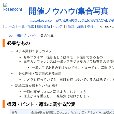
開催ノウハウ/集合写真
https://kosenconf.jp/?%E9%96%8B%E5%82%A
[
ホーム
|
一覧
|
検索
|
最終更新
|
ヘルプ
] [
新規
|
編集
|
添付
] [ no Trackb
Top
>
開催ノウハウ
> 集合写真
必要なもの
スチル撮影できるカメラ
セルフタイマー撮影もしくはリモート撮影できるもの
高専カンファレンスは一眼レフデジタルカメラ所有者の参加
一眼レフである必要はないです。ビューでも、二眼で
十分な剛性・安定性のある三脚
カメラを持っていても、三脚を持ち歩いている人は稀です。
記念写真を撮るという心構え
全員の顔がちゃんと写るようにしましょう
仕上がりを重視し、一発勝負は避けましょう
構図・ピント・露出に関する設定
画角
全員が収まる程度に広いこと。ただし、広すぎるとパースが強くな