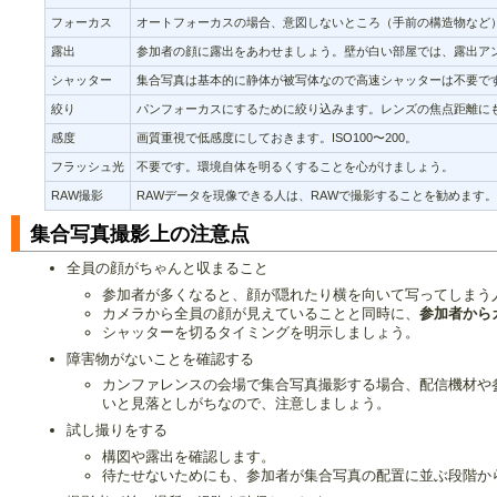
フォーカス
オートフォーカスの場合、意図しないところ（手前の構造物など
露出
参加者の顔に露出をあわせましょう。壁が白い部屋では、露出ア
シャッター
集合写真は基本的に静体が被写体なので高速シャッターは不要です
絞り
パンフォーカスにするために絞り込みます。レンズの焦点距離に
感度
画質重視で低感度にしておきます。ISO100〜200。
フラッシュ光
不要です。環境自体を明るくすることを心がけましょう。
RAW撮影
RAWデータを現像できる人は、RAWで撮影することを勧めます
集合写真撮影上の注意点
全員の顔がちゃんと収まること
参加者が多くなると、顔が隠れたり横を向いて写ってしまう
カメラから全員の顔が見えていることと同時に、
参加者から
シャッターを切るタイミングを明示しましょう。
障害物がないことを確認する
カンファレンスの会場で集合写真撮影する場合、配信機材や
いと見落としがちなので、注意しましょう。
試し撮りをする
構図や露出を確認します。
待たせないためにも、参加者が集合写真の配置に並ぶ段階か