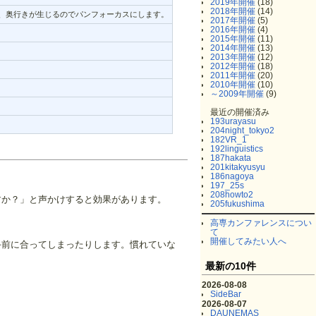
2019年開催
(18)
2018年開催
(14)
、奥行きが生じるのでパンフォーカスにします。
2017年開催
(5)
2016年開催
(4)
2015年開催
(11)
2014年開催
(13)
2013年開催
(12)
2012年開催
(18)
2011年開催
(20)
2010年開催
(10)
～2009年開催
(9)
最近の開催済み
193urayasu
204night_tokyo2
182VR_1
192linguistics
187hakata
201kitakyusyu
186nagoya
197_25s
208howto2
すか？」と声かけすると効果があります。
205fukushima
高専カンファレンスについ
て
開催してみたい人へ
手前に合ってしまったりします。慣れていな
最新の10件
2026-08-08
SideBar
2026-08-07
DAUNEMAS