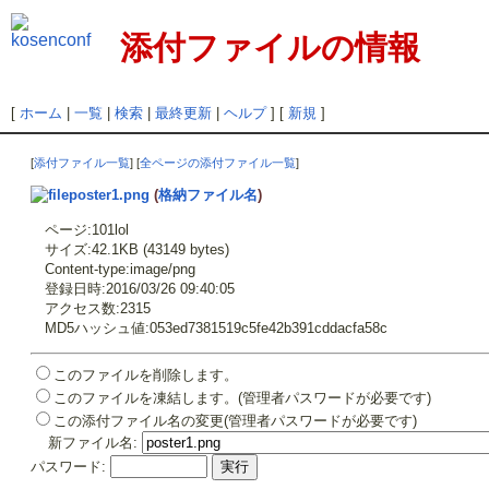
添付ファイルの情報
[
ホーム
|
一覧
|
検索
|
最終更新
|
ヘルプ
] [
新規
]
[
添付ファイル一覧
] [
全ページの添付ファイル一覧
]
poster1.png
(
格納ファイル名
)
ページ:101lol
サイズ:42.1KB (43149 bytes)
Content-type:image/png
登録日時:2016/03/26 09:40:05
アクセス数:2315
MD5ハッシュ値:053ed7381519c5fe42b391cddacfa58c
このファイルを削除します。
このファイルを凍結します。(管理者パスワードが必要です)
この添付ファイル名の変更(管理者パスワードが必要です)
新ファイル名:
パスワード: