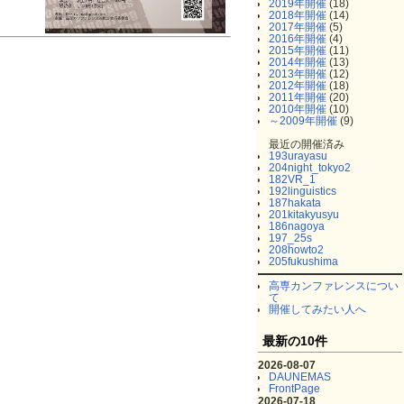
2019年開催
(18)
2018年開催
(14)
2017年開催
(5)
2016年開催
(4)
2015年開催
(11)
2014年開催
(13)
2013年開催
(12)
2012年開催
(18)
2011年開催
(20)
2010年開催
(10)
～2009年開催
(9)
最近の開催済み
193urayasu
204night_tokyo2
182VR_1
192linguistics
187hakata
201kitakyusyu
186nagoya
197_25s
208howto2
205fukushima
高専カンファレンスについ
て
開催してみたい人へ
最新の10件
2026-08-07
DAUNEMAS
FrontPage
2026-07-18