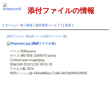
添付ファイルの情報
[
ホーム
|
一覧
|
検索
|
最終更新
|
ヘルプ
] [
新規
]
[
添付ファイル一覧
] [
全ページの添付ファイル一覧
]
poster.jpg
(
格納ファイル名
)
ページ:059toyama
サイズ:980.5KB (1004075 bytes)
Content-type:image/jpeg
登録日時:2012/11/02 09:51:03
アクセス数:2874
MD5ハッシュ値:430ea989acc71a8c18d7dd34f9100505