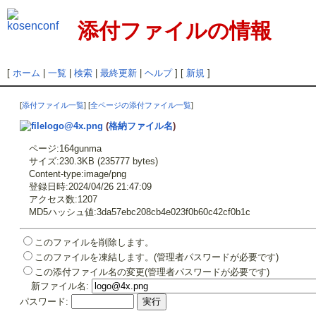
添付ファイルの情報
[
ホーム
|
一覧
|
検索
|
最終更新
|
ヘルプ
] [
新規
]
[
添付ファイル一覧
] [
全ページの添付ファイル一覧
]
logo@4x.png
(
格納ファイル名
)
ページ:164gunma
サイズ:230.3KB (235777 bytes)
Content-type:image/png
登録日時:2024/04/26 21:47:09
アクセス数:1207
MD5ハッシュ値:3da57ebc208cb4e023f0b60c42cf0b1c
このファイルを削除します。
このファイルを凍結します。(管理者パスワードが必要です)
この添付ファイル名の変更(管理者パスワードが必要です)
新ファイル名:
パスワード: