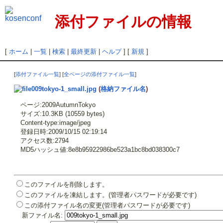
添付ファイルの情報
[
ホーム
|
一覧
|
検索
|
最終更新
|
ヘルプ
] [
新規
]
[
添付ファイル一覧
] [
全ページの添付ファイル一覧
]
009tokyo-1_small.jpg
(
格納ファイル名
)
ページ:2009AutumnTokyo
サイズ:10.3KB (10559 bytes)
Content-type:image/jpeg
登録日時:2009/10/15 02:19:14
アクセス数:2794
MD5ハッシュ値:8e8b95922986be523a1bc8bd038300c7
このファイルを削除します。
このファイルを凍結します。(管理者パスワードが必要です)
この添付ファイル名の変更(管理者パスワードが必要です)
新ファイル名: