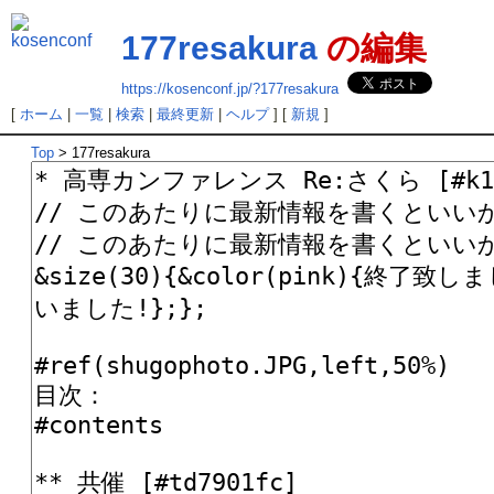
177resakura
の編集
https://kosenconf.jp/?177resakura
[
ホーム
|
一覧
|
検索
|
最終更新
|
ヘルプ
] [
新規
]
Top
> 177resakura