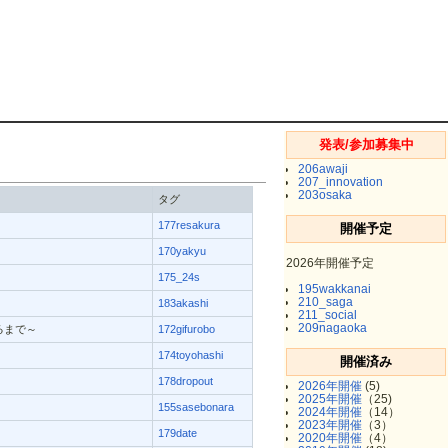
発表/参加募集中
206awaji
207_innovation
203osaka
タグ
177resakura
開催予定
170yakyu
2026年開催予定
175_24s
195wakkanai
210_saga
183akashi
211_social
209nagaoka
るまで～
172gifurobo
174toyohashi
開催済み
178dropout
2026年開催
(5)
2025年開催
（25)
155sasebonara
2024年開催
（14）
2023年開催
（3）
179date
2020年開催
（4）