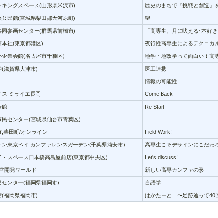
キングスペース(山形県米沢市)
歴史のまちで『挑戦と創造』
公民館(宮城県柴田郡大河原町)
望
同参画センター(群馬県前橋市)
「高専生、月に吠える~本好き
本社(東京都港区)
夜行性高専生によるテクニカ
企業会館(名古屋市千種区)
地学・地政学って面白い！高
(滋賀県大津市)
医工連携
情報の可能性
イス ミライエ長岡
Come Back
会館
Re Start
民センター(宮城県仙台市青葉区)
,柴田町/オンライン
Field Work!
ン東京ベイ カンファレンスガーデン(千葉県浦安市)
高専生こそデザインにこだわろ
イ・スペース日本橋高島屋前店(東京都中央区)
Let's discuss!
の運営開発ワールド
新しい高専カンファの形
センター(福岡県福岡市)
言語学
(福岡県福岡市)
はかたーと 〜足跡辿って40