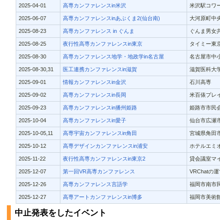
2025-04-01
高専カンファレンスin米沢
米沢駅コワー
2025-06-07
高専カンファレンスinあぶくま2(仙台南)
大河原町中央
2025-08-23
高専カンファレンス in ぐんま
ぐんま男女共
2025-08-25
夜行性高専カンファレンスin東京
タイミー東京
2025-08-30
高専カンファレンス地学・地政学in名古屋
名古屋市中小
2025-08-30,31
医工連携カンファレンスin滋賀
滋賀医科大学
2025-09-01
情報カンファレンスin金沢
石川高専
2025-09-02
高専カンファレンスin長岡
米百俵プレ
2025-09-23
高専カンファレンスin播州姫路
姫路市市民
2025-10-04
高専カンファレンスin愛子
仙台市広瀬市
2025-10-05,11
高専宇宙カンファレンスin角田
宮城県角田市
2025-10-12
高専デザインカンファレンスin浦安
ホテルエミオ
2025-11-22
夜行性高専カンファレンスin東京2
貸会議室マ
2025-12-07
第一回VR高専カンファレンス
VRChat
2025-12-26
高専カンファレンス言語学
福岡市南市民
2025-12-27
高専アートカンファレンスin博多
福岡市美術館
中止発表をしたイベント