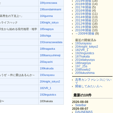
2019年開催
(18)
を
184yonezawa
2018年開催
(14)
2017年開催
(5)
196sendaiminami
2016年開催
(4)
2015年開催
(11)
高専生の下克上~」
164gunma
2014年開催
(13)
2013年開催
(12)
ルライフハック
190night_tokyo
2012年開催
(18)
2011年開催
(20)
専生から始める現代地理・地学
185nagoya
2010年開催
(10)
～2009年開催
(9)
166shiga
最近の開催済み
191kanazawadata
193urayasu
204night_tokyo2
188nagaoka
182VR_1
192linguistics
189bansyuhimeji
187hakata
201kitakyusyu
200ayashi
186nagoya
197_25s
199kakuda
208howto2
205fukushima
うぜ ～外に愛はあるんか～
193urayasu
高専カンファレンスについ
204night_tokyo2
て
開催してみたい人へ
182VR_1
192linguistics
最新の10件
回〜
183hakata
2026-08-08
SideBar
2026-08-07
DAUNEMAS