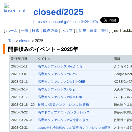
closed/2025
https://kosenconf.jp/?closed%2F2025
[
ホーム
|
一覧
|
検索
|
最終更新
|
ヘルプ
] [
新規
|
編集
|
添付
] [ no Trackb
Top
>
closed
> 2025
開催済みのイベント－2025年
開催年月日
タイトル
場所
2025-01-11
高専カンファレンス Re:さくら
さくらインタ
2025-03-01
高専カンファレンスYAKYU
Google Me
2025-03-13
高専カンファレンス24s in KOBE
KOBE Co
2025-03-14
高専カンファレンスin明石
大久保市民
2025-03-17
高専カンファレンスin岐阜ロボ
ハートフルス
2025-03-18～20
技科大×高専カンファレンス in 豊橋
穂の国とよは
2025-03-22
高専ドロップアウトカンファレンス
博多南駅前ビ
2025-03-26,28
高専カンファレンスin佐世保＆奈良
佐世保市役所
2025-03-31
paseo推し会in福のしま/高専カンファレンスin伊達
とまっぺ多目