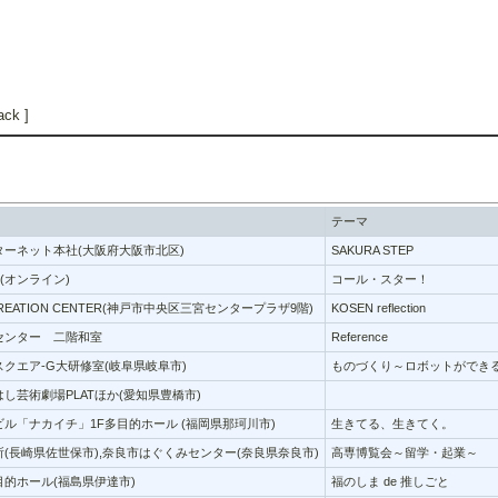
ack ]
テーマ
ーネット本社(大阪府大阪市北区)
SAKURA STEP
et(オンライン)
コール・スター！
 CREATION CENTER(神戸市中央区三宮センタープラザ9階)
KOSEN reflection
センター 二階和室
Reference
クエア-G大研修室(岐阜県岐阜市)
ものづくり～ロボットができ
し芸術劇場PLATほか(愛知県豊橋市)
ル「ナカイチ」1F多目的ホール (福岡県那珂川市)
生きてる、生きてく。
(長崎県佐世保市),奈良市はぐくみセンター(奈良県奈良市)
高専博覧会～留学・起業～
的ホール(福島県伊達市)
福のしま de 推しごと