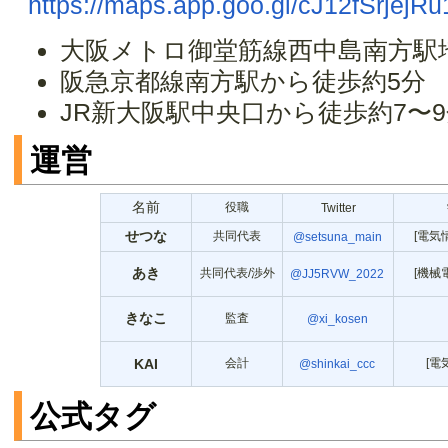
https://maps.app.goo.gl/cJ12fSrjejR
大阪メトロ御堂筋線西中島南方駅
阪急京都線南方駅から徒歩約5分
JR新大阪駅中央口から徒歩約7〜
運営
名前
役職
Twitter
せつな
共同代表
[電気
@setsuna_main
あき
共同代表/渉外
[機械
@JJ5RVW_2022
きなこ
監査
@xi_kosen
KAI
会計
[電
@shinkai_ccc
公式タグ