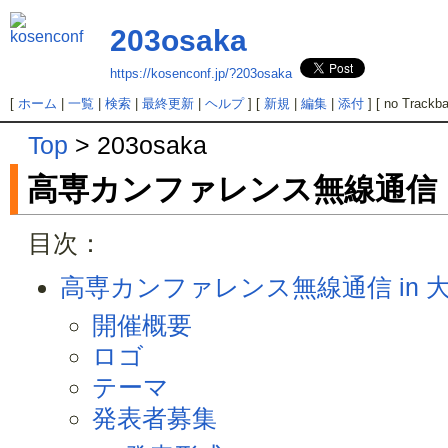
203osaka
https://kosenconf.jp/?203osaka
[
ホーム
|
一覧
|
検索
|
最終更新
|
ヘルプ
] [
新規
|
編集
|
添付
] [ no Trackba
Top
> 203osaka
高専カンファレンス無線通信 i
目次：
高専カンファレンス無線通信 in 
開催概要
ロゴ
テーマ
発表者募集