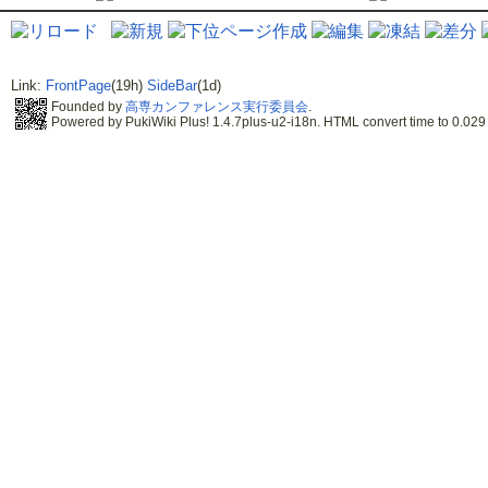
Link:
FrontPage
(19h)
SideBar
(1d)
Founded by
高専カンファレンス実行委員会
.
Powered by PukiWiki Plus! 1.4.7plus-u2-i18n. HTML convert time to 0.029