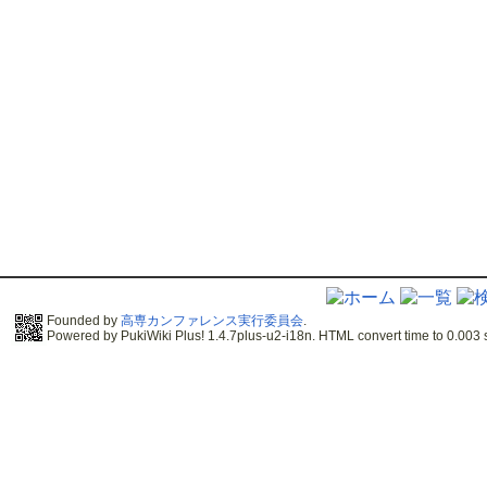
Founded by
高専カンファレンス実行委員会
.
Powered by PukiWiki Plus! 1.4.7plus-u2-i18n. HTML convert time to 0.003 