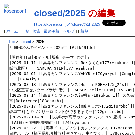
closed/2025
の編集
https://kosenconf.jp/?closed%2F2025
[
ホーム
|
一覧
|
検索
|
最終更新
|
ヘルプ
] [
新規
]
Top
>
closed
> 2025