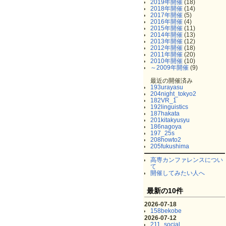
2019年開催
(18)
2018年開催
(14)
2017年開催
(5)
2016年開催
(4)
2015年開催
(11)
2014年開催
(13)
2013年開催
(12)
2012年開催
(18)
2011年開催
(20)
2010年開催
(10)
～2009年開催
(9)
最近の開催済み
193urayasu
204night_tokyo2
182VR_1
192linguistics
187hakata
201kitakyusyu
186nagoya
197_25s
208howto2
205fukushima
高専カンファレンスについ
て
開催してみたい人へ
最新の10件
2026-07-18
158bekobe
2026-07-12
211_social