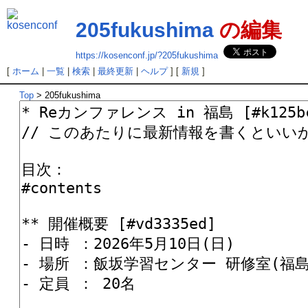
205fukushima
の編集
https://kosenconf.jp/?205fukushima
[
ホーム
|
一覧
|
検索
|
最終更新
|
ヘルプ
] [
新規
]
Top
> 205fukushima