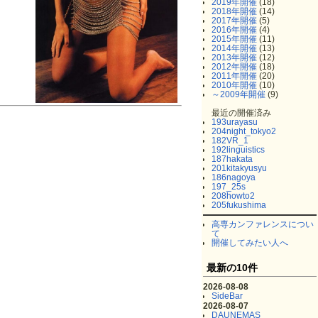
2019年開催
(18)
2018年開催
(14)
2017年開催
(5)
2016年開催
(4)
2015年開催
(11)
2014年開催
(13)
2013年開催
(12)
2012年開催
(18)
2011年開催
(20)
2010年開催
(10)
～2009年開催
(9)
最近の開催済み
193urayasu
204night_tokyo2
182VR_1
192linguistics
187hakata
201kitakyusyu
186nagoya
197_25s
208howto2
205fukushima
高専カンファレンスについ
て
開催してみたい人へ
最新の10件
2026-08-08
SideBar
2026-08-07
DAUNEMAS