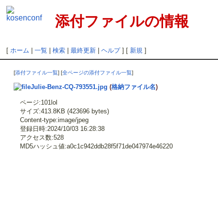
添付ファイルの情報
[
ホーム
|
一覧
|
検索
|
最終更新
|
ヘルプ
] [
新規
]
[
添付ファイル一覧
] [
全ページの添付ファイル一覧
]
Julie-Benz-CQ-793551.jpg
(
格納ファイル名
)
ページ:101lol
サイズ:413.8KB (423696 bytes)
Content-type:image/jpeg
登録日時:2024/10/03 16:28:38
アクセス数:528
MD5ハッシュ値:a0c1c942ddb28f5f71de047974e46220